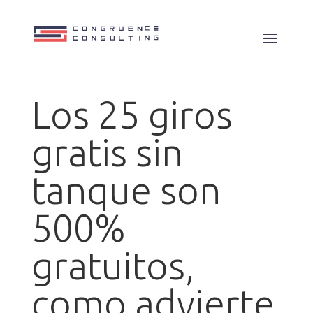
Los 25 giros
gratis sin
tanque son
500%
gratuitos,
como advierte