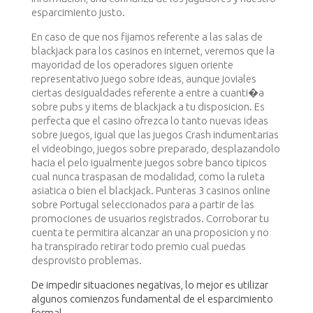
esparcimiento justo.
En caso de que nos fijamos referente a las salas de
blackjack para los casinos en internet, veremos que la
mayoridad de los operadores siguen oriente
representativo juego sobre ideas, aunque joviales
ciertas desigualdades referente a entre a cuanti�a
sobre pubs y items de blackjack a tu disposicion. Es
perfecta que el casino ofrezca lo tanto nuevas ideas
sobre juegos, igual que las juegos Crash indumentarias
el videobingo, juegos sobre preparado, desplazandolo
hacia el pelo igualmente juegos sobre banco tipicos
cual nunca traspasan de modalidad, como la ruleta
asiatica o bien el blackjack. Punteras 3 casinos online
sobre Portugal seleccionados para a partir de las
promociones de usuarios registrados. Corroborar tu
cuenta te permitira alcanzar an una proposicion y no
ha transpirado retirar todo premio cual puedas
desprovisto problemas.
De impedir situaciones negativas, lo mejor es utilizar
algunos comienzos fundamental de el esparcimiento
formal