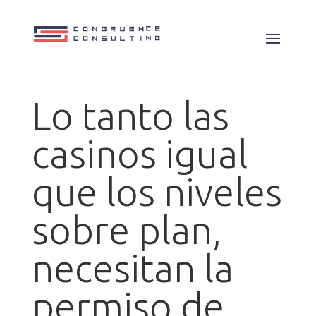
Lo tanto las
casinos igual
que los niveles
sobre plan,
necesitan la
permiso de