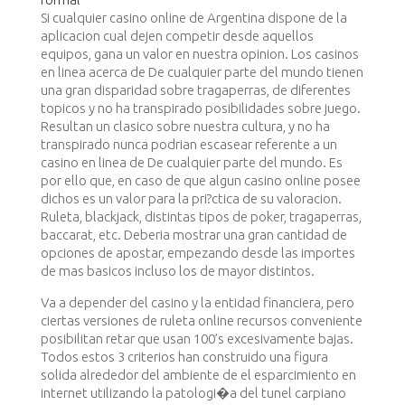
Si cualquier casino online de Argentina dispone de la
aplicacion cual dejen competir desde aquellos
equipos, gana un valor en nuestra opinion. Los casinos
en linea acerca de De cualquier parte del mundo tienen
una gran disparidad sobre tragaperras, de diferentes
topicos y no ha transpirado posibilidades sobre juego.
Resultan un clasico sobre nuestra cultura, y no ha
transpirado nunca podrian escasear referente a un
casino en linea de De cualquier parte del mundo. Es
por ello que, en caso de que algun casino online posee
dichos es un valor para la pri?ctica de su valoracion.
Ruleta, blackjack, distintas tipos de poker, tragaperras,
baccarat, etc. Deberia mostrar una gran cantidad de
opciones de apostar, empezando desde las importes
de mas basicos incluso los de mayor distintos.
Va a depender del casino y la entidad financiera, pero
ciertas versiones de ruleta online recursos conveniente
posibilitan retar que usan 100’s excesivamente bajas.
Todos estos 3 criterios han construido una figura
solida alrededor del ambiente de el esparcimiento en
internet utilizando la patologi�a del tunel carpiano