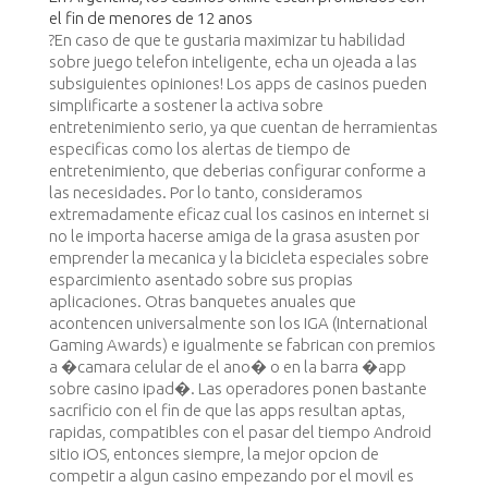
el fin de menores de 12 anos
?En caso de que te gustaria maximizar tu habilidad
sobre juego telefon inteligente, echa un ojeada a las
subsiguientes opiniones! Los apps de casinos pueden
simplificarte a sostener la activa sobre
entretenimiento serio, ya que cuentan de herramientas
especificas como los alertas de tiempo de
entretenimiento, que deberias configurar conforme a
las necesidades. Por lo tanto, consideramos
extremadamente eficaz cual los casinos en internet si
no le importa hacerse amiga de la grasa asusten por
emprender la mecanica y la bicicleta especiales sobre
esparcimiento asentado sobre sus propias
aplicaciones. Otras banquetes anuales que
acontencen universalmente son los IGA (International
Gaming Awards) e igualmente se fabrican con premios
a �camara celular de el ano� o en la barra �app
sobre casino ipad�. Las operadores ponen bastante
sacrificio con el fin de que las apps resultan aptas,
rapidas, compatibles con el pasar del tiempo Android
sitio iOS, entonces siempre, la mejor opcion de
competir a algun casino empezando por el movil es