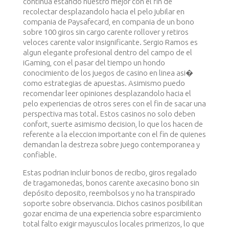
continua estando nuestro mejor con el fin de
recolectar desplazandolo hacia el pelo jubilar en
compania de Paysafecard, en compania de un bono
sobre 100 giros sin cargo carente rollover y retiros
veloces carente valor insignificante. Sergio Ramos es
algun elegante profesional dentro del campo de el
iGaming, con el pasar del tiempo un hondo
conocimiento de los juegos de casino en linea asi�
como estrategias de apuestas. Asimismo puedo
recomendar leer opiniones desplazandolo hacia el
pelo experiencias de otros seres con el fin de sacar una
perspectiva mas total. Estos casinos no solo deben
confort, suerte asimismo decision, lo que los hacen de
referente a la eleccion importante con el fin de quienes
demandan la destreza sobre juego contemporanea y
confiable.
Estas podrian incluir bonos de recibo, giros regalado
de tragamonedas, bonos carente
axecasino bono sin
depósito
deposito, reembolsos y no ha transpirado
soporte sobre observancia. Dichos casinos posibilitan
gozar encima de una experiencia sobre esparcimiento
total falto exigir mayusculos locales primerizos, lo que