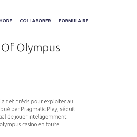
HODE
COLLABORER
FORMULAIRE
s Of Olympus
air et précis pour exploiter au
ibué par Pragmatic Play, séduit
cial de jouer intelligemment,
olympus casino
en toute