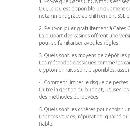
1. Est-ce que Gates Of Olympus est sécu
Oui, le jeu est disponible uniquement s
notamment grâce au chiffrement SSL et 
2. Peut-on jouer gratuitement à Gates
La plupart des casinos offrent une ver
pour se familiariser avec les règles.
3. Quels sont les moyens de dépôt les 
Les méthodes classiques comme les cartes
cryptomonnaies sont disponibles, assura
4. Comment limiter le risque de pertes 
Outre la gestion du budget, utiliser le
des méthodes éprouvées.
5. Quels sont les critères pour choisir
Licences valides, réputation, qualité d
fiable.