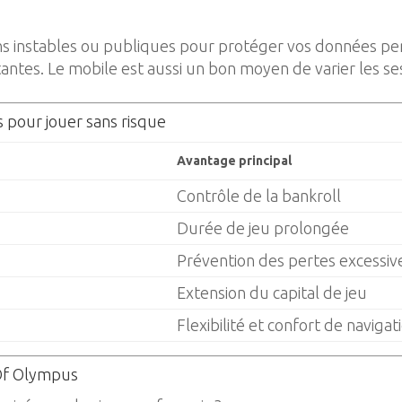
ions instables ou publiques pour protéger vos données per
tes. Le mobile est aussi un bon moyen de varier les ses
s pour jouer sans risque
Avantage principal
Contrôle de la bankroll
Durée de jeu prolongée
Prévention des pertes excessiv
Extension du capital de jeu
Flexibilité et confort de navigat
 Of Olympus