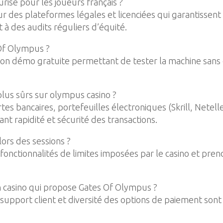
risé pour les joueurs français ?
ur des plateformes légales et licenciées qui garantissen
à des audits réguliers d’équité.
 Of Olympus ?
sion démo gratuite permettant de tester la machine sans 
plus sûrs sur olympus casino ?
 bancaires, portefeuilles électroniques (Skrill, Neteller
nt rapidité et sécurité des transactions.
lors des sessions ?
s fonctionnalités de limites imposées par le casino et pre
 un casino qui propose Gates Of Olympus ?
u support client et diversité des options de paiement son