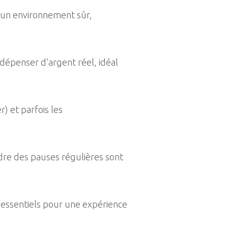
t un environnement sûr,
dépenser d’argent réel, idéal
) et parfois les
ndre des pauses régulières sont
t essentiels pour une expérience