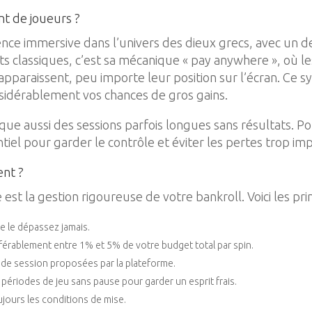
t de joueurs ?
e immersive dans l’univers des dieux grecs, avec un de
ts classiques, c’est sa mécanique « pay anywhere », où l
paraissent, peu importe leur position sur l’écran. Ce 
sidérablement vos chances de gros gains.
que aussi des sessions parfois longues sans résultats. Po
el pour garder le contrôle et éviter les pertes trop im
nt ?
est la gestion rigoureuse de votre bankroll. Voici les pri
e le dépassez jamais.
éférablement entre 1% et 5% de votre budget total par spin.
et de session proposées par la plateforme.
 périodes de jeu sans pause pour garder un esprit frais.
ujours les conditions de mise.