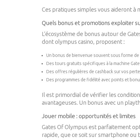
Ces pratiques simples vous aideront à m
Quels bonus et promotions exploiter su
L’écosystème de bonus autour de Gates 
dont
olympus casino
, proposent :
Un bonus de bienvenue souvent sous forme de d
Des tours gratuits spécifiques à la machine Gat
Des offres régulières de cashback sur vos perte
Des programmes de fidélité avec points et bonus
Il est primordial de vérifier les condi
avantageuses. Un bonus avec un playthr
Jouer mobile : opportunités et limites
Gates Of Olympus est parfaitement optim
rapide, que ce soit sur smartphone ou t