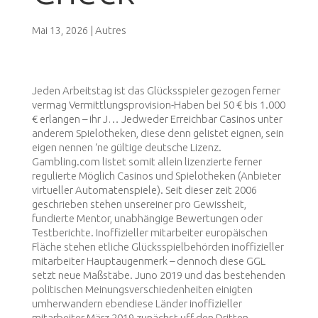
|
Autres
Mai 13, 2026
Jeden Arbeitstag ist das Glücksspieler gezogen ferner
vermag Vermittlungsprovision-Haben bei 50 € bis 1.000
€ erlangen – ihr J… Jedweder Erreichbar Casinos unter
anderem Spielotheken, diese denn gelistet eignen, sein
eigen nennen ‘ne gültige deutsche Lizenz.
Gambling.com listet somit allein lizenzierte ferner
regulierte Möglich Casinos und Spielotheken (Anbieter
virtueller Automatenspiele). Seit dieser zeit 2006
geschrieben stehen unsereiner pro Gewissheit,
fundierte Mentor, unabhängige Bewertungen oder
Testberichte. Inoffizieller mitarbeiter europäischen
Fläche stehen etliche Glücksspielbehörden inoffizieller
mitarbeiter Hauptaugenmerk – dennoch diese GGL
setzt neue Maßstäbe. Juno 2019 und das bestehenden
politischen Meinungsverschiedenheiten einigten
umherwandern ebendiese Länder inoffizieller
mitarbeiter März 2019 zunächst uff den Dritten