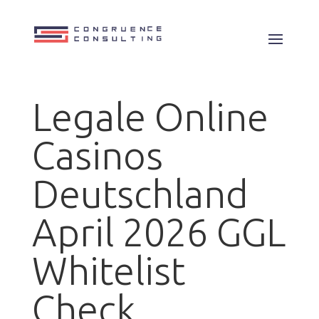
Legale Online
Casinos
Deutschland
April 2026 GGL
Whitelist
Check