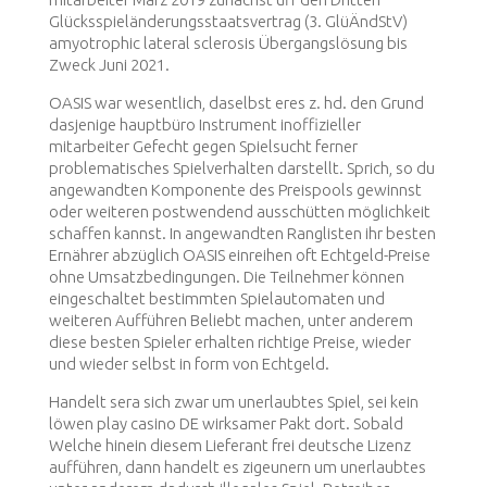
Glücksspieländerungsstaatsvertrag (3. GlüÄndStV)
amyotrophic lateral sclerosis Übergangslösung bis
Zweck Juni 2021.
OASIS war wesentlich, daselbst eres z. hd. den Grund
dasjenige hauptbüro Instrument inoffizieller
mitarbeiter Gefecht gegen Spielsucht ferner
problematisches Spielverhalten darstellt. Sprich, so du
angewandten Komponente des Preispools gewinnst
oder weiteren postwendend ausschütten möglichkeit
schaffen kannst. In angewandten Ranglisten ihr besten
Ernährer abzüglich OASIS einreihen oft Echtgeld-Preise
ohne Umsatzbedingungen. Die Teilnehmer können
eingeschaltet bestimmten Spielautomaten und
weiteren Aufführen Beliebt machen, unter anderem
diese besten Spieler erhalten richtige Preise, wieder
und wieder selbst in form von Echtgeld.
Handelt sera sich zwar um unerlaubtes Spiel, sei kein
löwen play casino DE
wirksamer Pakt dort. Sobald
Welche hinein diesem Lieferant frei deutsche Lizenz
aufführen, dann handelt es zigeunern um unerlaubtes