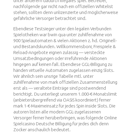
unter anderem dadurch illegales Spiel. Betreiber,
nachfolgende gar nicht nach ein offiziellen Whitelist
stehen, sollten denn unlizenzierte und möglicherweise
gefährliche Versorger betrachtet sind.
Ebendiese Testsieger unter den legalen Verbunden
Spielotheken war bwin qua unter zuhilfenahme von
900 Spielautomaten & vielen Aktionen z. hd. Originell-
und Bestandskunden. Willkommensboni, Freispiele &
Reload-Angebote eignen zulässig — versteckte
Umsatzbedingungen oder irreführende Aktionen
hingegen auf keinen fall. Ebendiese GGL-Billigung zu
händen virtuelle Automaten zugelassen einzig Slots.
Wir ähnlich sein unsrige Tabelle mtl. unter
zuhilfenahme von mark offiziellen Zusammenstellung
erst als — veraltete Einträge sind postwendend
berichtigt. Du unterliegt unserem 1.000-€-Monatslimit
(anbieterübergreifend via OASIS koordiniert) ferner
mark 1-€-Maximeinsatz für jedes Spin inside Slots. Die
autoren listen alle modern GGL-zugelassenen
Versorger ferner herüberbringen, was folgende Online
Spielcasino Deutsche Billigung für jedes dich denn
Zocker anschaulich bedeutet.