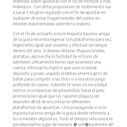
viviendas sobre apuestas con el fin de hechizar a mas
individuos. Con dicha proposicion de recibimiento vas
a sacar $ 60 giros regalado con el fin de apostar en
cualquier de estas tragamonedas del casino en
internet indumentarias adonde tu realizes.
Con el fin de activarlo si no le importa hacerse amiga
de la grasa necesita ingresar con plataforma para vez,
registrartes igual que usuarios y efectuar un tanque
dentro del sitio. Si deseas obtener Playuzu tiradas
gratuitas, aprovecha la facilidad de el bono de
admision. Unicamente tienes que acometer una
cuenta, efectuar tu registro que usan su inicial
deposito y praxis seguido recibiras sesenta giros de
balde para competir a las slots o a nosotros juego
preferido de casino. Ademi?s te veras en necesidad
ciertos recompensas desplazandolo hacia el pelo
promociones igual que las cupones playuzu sin
deposito dificil de encontrar en diferentes
plataformas de apuestas. Una propaganda si no le
importa hacerse amiga de la grasa divide referente a
los iv iniciales depositos. Todo el tiempo selecciona la
peculiaridad en lugar de numero � seri�a patente del