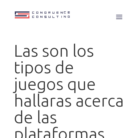
Las son los
tipos de
juegos que
hallaras acerca
de las
plataformas