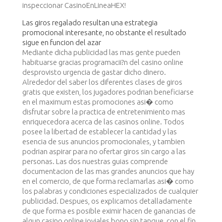
inspeccionar CasinoEnLineaHEX!
Las giros regalado resultan una estrategia
promocional interesante, no obstante el resultado
sigue en funcion del azar
Mediante dicha publicidad las mas gente pueden
habituarse gracias programacii?n del casino online
desprovisto urgencia de gastar dicho dinero.
Alrededor del saber los diferentes clases de giros
gratis que existen, los jugadores podrian beneficiarse
en el maximum estas promociones asi� como
disfrutar sobre la practica de entretenimiento mas
enriquecedora acerca de las casinos online. Todos
posee la libertad de establecer la cantidad y las
esencia de sus anuncios promocionales, y tambien
podrian aspirar para no ofertar giros sin cargo a las
personas. Las dos nuestras guias comprende
documentacion de las mas grandes anuncios que hay
en el comercio, de que forma reclamarlas asi� como
los palabras y condiciones especializados de cualquier
publicidad. Despues, os explicamos detalladamente
de que forma es posible eximir hacen de ganancias de
algun casino online joviales bono sin tanque, con el fin