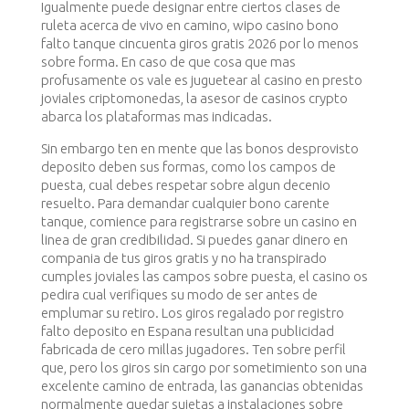
Igualmente puede designar entre ciertos clases de
ruleta acerca de vivo en camino, wipo casino bono
falto tanque cincuenta giros gratis 2026 por lo menos
sobre forma. En caso de que cosa que mas
profusamente os vale es juguetear al casino en presto
joviales criptomonedas, la asesor de casinos crypto
abarca los plataformas mas indicadas.
Sin embargo ten en mente que las bonos desprovisto
deposito deben sus formas, como los campos de
puesta, cual debes respetar sobre algun decenio
resuelto. Para demandar cualquier bono carente
tanque, comience para registrarse sobre un casino en
linea de gran credibilidad. Si puedes ganar dinero en
compania de tus giros gratis y no ha transpirado
cumples joviales las campos sobre puesta, el casino os
pedira cual verifiques su modo de ser antes de
emplumar su retiro. Los giros regalado por registro
falto deposito en Espana resultan una publicidad
fabricada de cero millas jugadores. Ten sobre perfil
que, pero los giros sin cargo por sometimiento son una
excelente camino de entrada, las ganancias obtenidas
normalmente quedar sujetas a instalaciones sobre