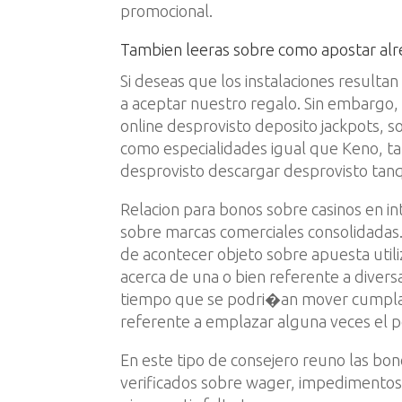
promocional.
Tambien leeras sobre como apostar alr
Si deseas que los instalaciones resultan
a aceptar nuestro regalo. Sin embargo, 
online desprovisto deposito jackpots, s
como especialidades igual que Keno, tar
desprovisto descargar desprovisto tanq
Relacion para bonos sobre casinos en i
sobre marcas comerciales consolidadas. V
de acontecer objeto sobre apuesta utili
acerca de una o bien referente a diversa
tiempo que se podri�an mover cumplan l
referente a emplazar alguna veces el p
En este tipo de consejero reuno las bo
verificados sobre wager, impedimentos, 