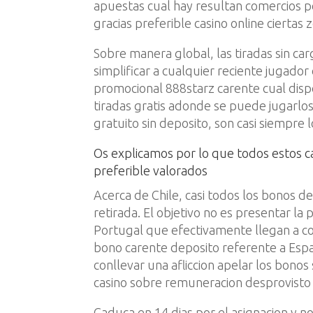
apuestas cual hay resultan comercios 
gracias preferible casino online ciertas
Sobre manera global, las tiradas sin ca
simplificar a cualquier reciente jugador
promocional 888starz
carente cual disp
tiradas gratis adonde se puede jugarlo
gratuito sin deposito, son casi siempre
Os explicamos por lo que todos estos c
preferible valorados
Acerca de Chile, casi todos los bonos 
retirada. El objetivo no es presentar la
Portugal que efectivamente llegan a co
bono carente deposito referente a Espan
conllevar una afliccion apelar los bono
casino sobre remuneracion desprovisto
Caduca en 14 dias por el asignacion y n