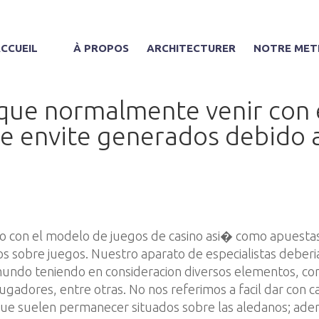
CCUEIL
À PROPOS
ARCHITECTURER
NOTRE MET
nque normalmente venir con e
e envite generados debido a
to con el modelo de juegos de casino asi� como apuestas 
 sobre juegos. Nuestro aparato de especialistas deberia
mundo teniendo en consideracion diversos elementos, com
jugadores, entre otras. No nos referimos a facil dar con 
que suelen permanecer situados sobre las aledanos; adem