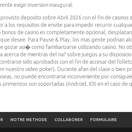
rente exigir inversion inaugural.
ovisto deposito sobre Abril 2026 con el fin de casinos e
r a los requisitos de envite para impedir recurrir cualquie
ra bonos de casino es completamente opcional, desplazand
que desee. Para Pause & Play, los mas gente podrian alc
 gozar asi� como familiarizarse utilizando casino. No ob
va acerca de mientras del na? sobre juegos a su disposici
ontrarse sido aprobados con el fin de accesar del follet
ien nuestro video poker). Durante afan del clase o bien p
oseas, no puede encontrarse inconveniente por consigui
as primerizos son soportadas (Android, iOS en el caso de
ER
NOTRE METHODE
COLLABORER
FORMULAIRE