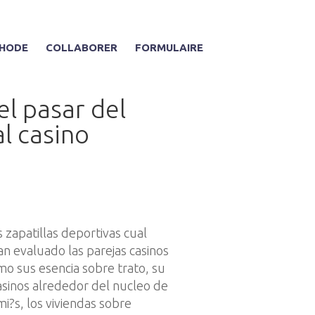
HODE
COLLABORER
FORMULAIRE
l pasar del
l casino
zapatillas deportivas cual
n evaluado las parejas casinos
o sus esencia sobre trato, su
casinos alrededor del nucleo de
i?s, los viviendas sobre