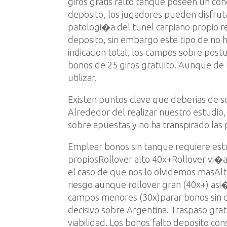
giros gratis falto tanque poseen un cond
deposito, los jugadores pueden disfruta
patologi�a del tunel carpiano propio re
deposito, sin embargo este tipo de no 
indicacion total, los campos sobre pos
bonos de 25 giros gratuito. Aunque de lo
utilizar.
Existen puntos clave que deberias de s
Alrededor del realizar nuestro estudio,
sobre apuestas y no ha transpirado las 
Emplear bonos sin tanque requiere estr
propiosRollover alto 40x+Rollover vi�
el caso de que nos lo olvidemos masAlt
riesgo aunque rollover gran (40x+) asi
campos menores (30x)parar bonos sin de
decisivo sobre Argentina. Traspaso grat
viabilidad. Los bonos falto deposito co