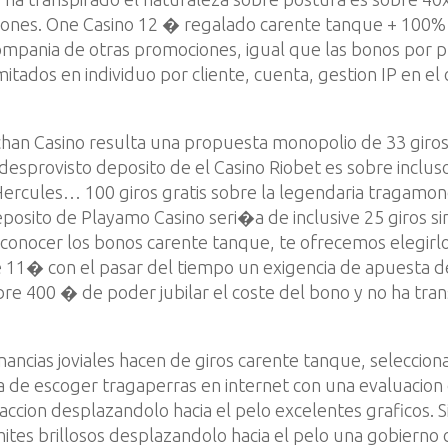
iones. One Casino 12 � regalado carente tanque + 100%
mpania de otras promociones, igual que las bonos por p
tados en individuo por cliente, cuenta, gestion IP en el
han Casino resulta una propuesta monopolio de 33 giros
sprovisto deposito de el Casino Riobet es sobre incluso
 Hercules… 100 giros gratis sobre la legendaria tragamon
posito de Playamo Casino seri�a de inclusive 25 giros si
onocer los bonos carente tanque, te ofrecemos elegirlos 
 11� con el pasar del tiempo un exigencia de apuesta de 
e 400 � de poder jubilar el coste del bono y no ha tran
ancias joviales hacen de giros carente tanque, seleccio
ca de escoger tragaperras en internet con una evaluacion
accion desplazandolo hacia el pelo excelentes graficos. 
es brillosos desplazandolo hacia el pelo una gobierno c