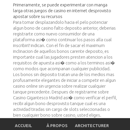
Primeramente, se puede experimentar con manga
larga otras juegos de casino en internet desprovisto
apostar sobre su recursos
Para tomar desplazandolo hacia el pelo potenciar
algun bono de casino falto deposito anterior, deberias
registrarte como nuevo consumidor de una
plataforma asi� como continuar los pasos alla cual
inscribiri? indican. Con el fin de sacar el maximum
inclinacion de aquellos bonos carente deposito, es
importante cual las jugadores presten atencion a los
requisitos de apuesta asi� como a los terminos asi�
como modos que acompanan cualquier publicidad.
Los bonos sin deposito tratan una de los medios mas
profusamente elegantes de iniciar a competir en algun
casino online sin urgencia sobre realizar cualquier
tanque precedente. Despues de registrarme sobre
Casino Gigantesco Madrid asi� como verificar el perfil,
recibi algun bono desprovisto tanque cual es una
actividad tiradas sin cargo de slots seleccionadas o
bien cualquier bono sobre casino, usted eliges.
ACCUEIL
À PROPOS
ARCHITECTURER