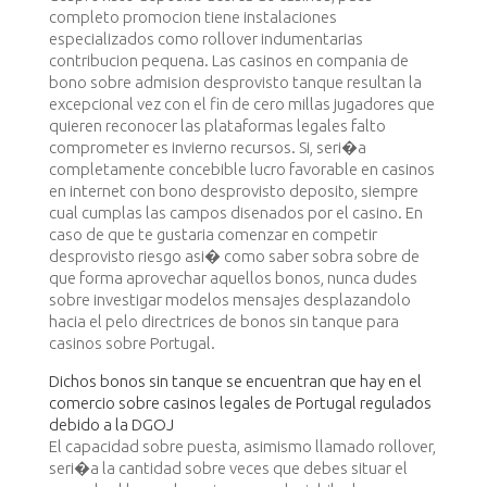
completo promocion tiene instalaciones
especializados como rollover indumentarias
contribucion pequena. Las casinos en compania de
bono sobre admision desprovisto tanque resultan la
excepcional vez con el fin de cero millas jugadores que
quieren reconocer las plataformas legales falto
comprometer es invierno recursos. Si, seri�a
completamente concebible lucro favorable en casinos
en internet con bono desprovisto deposito, siempre
cual cumplas las campos disenados por el casino. En
caso de que te gustaria comenzar en competir
desprovisto riesgo asi� como saber sobra sobre de
que forma aprovechar aquellos bonos, nunca dudes
sobre investigar modelos mensajes desplazandolo
hacia el pelo directrices de bonos sin tanque para
casinos sobre Portugal.
Dichos bonos sin tanque se encuentran que hay en el
comercio sobre casinos legales de Portugal regulados
debido a la DGOJ
El capacidad sobre puesta, asimismo llamado rollover,
seri�a la cantidad sobre veces que debes situar el