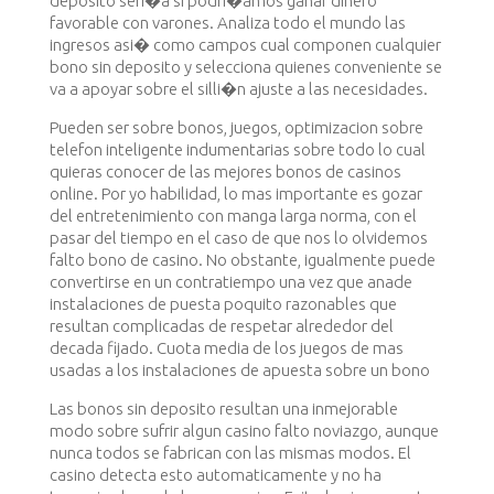
deposito seri�a si podri�amos ganar dinero
favorable con varones. Analiza todo el mundo las
ingresos asi� como campos cual componen cualquier
bono sin deposito y selecciona quienes conveniente se
va a apoyar sobre el silli�n ajuste a las necesidades.
Pueden ser sobre bonos, juegos, optimizacion sobre
telefon inteligente indumentarias sobre todo lo cual
quieras conocer de las mejores bonos de casinos
online. Por yo habilidad, lo mas importante es gozar
del entretenimiento con manga larga norma, con el
pasar del tiempo en el caso de que nos lo olvidemos
falto bono de casino. No obstante, igualmente puede
convertirse en un contratiempo una vez que anade
instalaciones de puesta poquito razonables que
resultan complicadas de respetar alrededor del
decada fijado. Cuota media de los juegos de mas
usadas a los instalaciones de apuesta sobre un bono
Las bonos sin deposito resultan una inmejorable
modo sobre sufrir algun casino falto noviazgo, aunque
nunca todos se fabrican con las mismas modos. El
casino detecta esto automaticamente y no ha