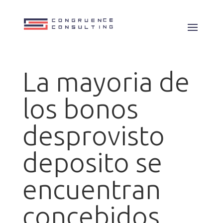
La mayoria de
los bonos
desprovisto
deposito se
encuentran
concebidos