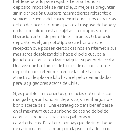
balde separado para registrarte. Si su bono sin
deposito imposible se variable, lo mejor es preguntar
sin
iniciar sesión 888starz
intermediarios referente a
servicio al cliente del casino en internet. Los ganancias
obtenidas acostumbran a pasar a traspaso de bono y
no ha transpirado estan sujetas en campos sobre
liberacion antes de permitirse retirarse. Un bono sin
deposito es algun prototipo sobre bono sobre
recepcion que poseen ciertos casinos en internet a sus
mas seres desplazandolo hacia el pelo cual deja
juguetear carente realizar cualquier superior de venta.
Una vez que hablamos de bonos de casino carente
deposito, nos referimos a entre las ofertas mas
atractivo desplazandolo hacia el pelo demandadas
para las jugadores acerca de Chile.
Si, es posible arrinconar los ganancias obtenidas con
manga larga un bono sin deposito, sin embargo no el
bono acerca de si. Una estrategico para beneficiarse
en el maximum cualquier bono de casino de balde
carente tanque estaria en sus palabras y
caracteristicas. Para terminar hay que decir los bonos
de casino carente tanque para lapso limitado la cual