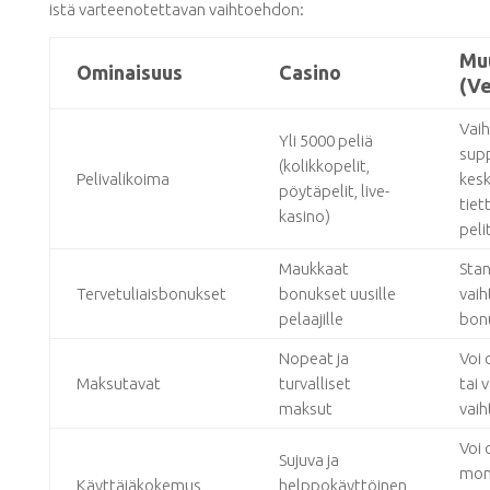
istä varteenotettavan vaihtoehdon:
Mu
Ominaisuus
Casino
(Ve
Vaih
Yli 5000 peliä
sup
(kolikkopelit,
Pelivalikoima
kesk
pöytäpelit, live-
tiet
kasino)
peli
Maukkaat
Stan
Tervetuliaisbonukset
bonukset uusille
vaih
pelaajille
bon
Nopeat ja
Voi 
Maksutavat
turvalliset
tai
maksut
vaih
Voi 
Sujuva ja
mon
Käyttäjäkokemus
helppokäyttöinen