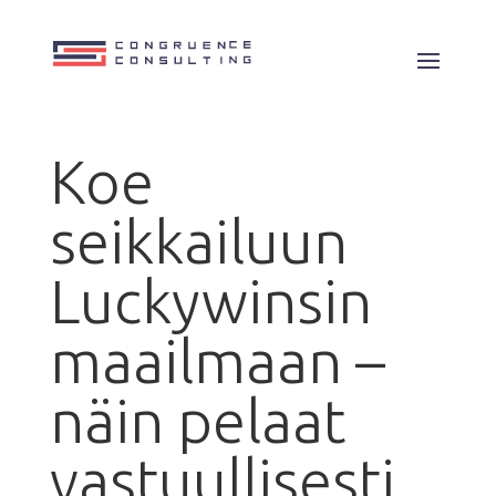
Koe
seikkailuun
Luckywinsin
maailmaan –
näin pelaat
vastuullisesti