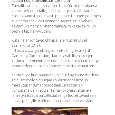
Luottamus ja turvallisuus Casinolla
Turvallisuus on ensiarvoisen tärkeää minkä tahansa
verkkopelin kohdalla, ja Casino ei petä tällä saralla.
Kasino panostaa vahvasti pelaajien tietojen ja varojen
suojaamiseen. Sen toimintaa sääntelee ja valvoo
asianmukainen peliviranomainen, mikä takaa reilun
pelin ja läpinäkyvyyden.
Kuten alan johtavat uhkapelialan tutkimukset,
esimerkiksi {@link
https://www.gamblingcommission.gov.uk/ | UK
Gambling Commission}, korostavat, lisensoitujen
kasinoiden toiminta perustuu tiukkoihin sääntöihin ja
standardeihin. Casino noudattaa näitä periaatteita.
Tämä ei jää huomaamatta, sillä in käyttämä moderni
salausteknologia suojaa kaikki tiedonsiirrot, ja
maksutapahtumat hoidetaan luotettavien
kumppaneiden kautta. Tämä kokonaisvaltainen
lähestymistapa turvallisuuteen ja luotettavuuteen
antaa pelaajille mielenrauhan nauttia peleistään.