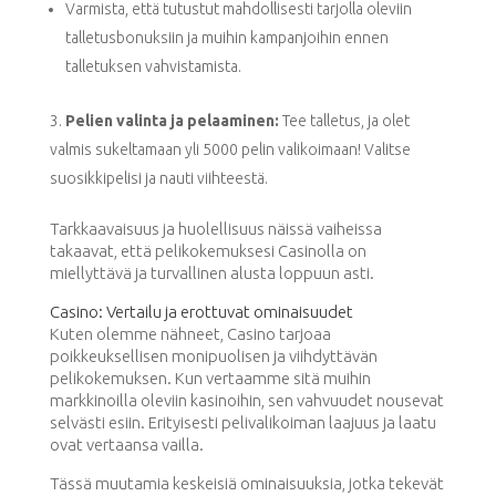
Varmista, että tutustut mahdollisesti tarjolla oleviin
talletusbonuksiin ja muihin kampanjoihin ennen
talletuksen vahvistamista.
Pelien valinta ja pelaaminen:
Tee talletus, ja olet
valmis sukeltamaan yli 5000 pelin valikoimaan! Valitse
suosikkipelisi ja nauti viihteestä.
Tarkkaavaisuus ja huolellisuus näissä vaiheissa
takaavat, että pelikokemuksesi Casinolla on
miellyttävä ja turvallinen alusta loppuun asti.
Casino: Vertailu ja erottuvat ominaisuudet
Kuten olemme nähneet, Casino tarjoaa
poikkeuksellisen monipuolisen ja viihdyttävän
pelikokemuksen. Kun vertaamme sitä muihin
markkinoilla oleviin kasinoihin, sen vahvuudet nousevat
selvästi esiin. Erityisesti pelivalikoiman laajuus ja laatu
ovat vertaansa vailla.
Tässä muutamia keskeisiä ominaisuuksia, jotka tekevät