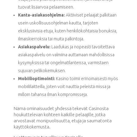
tuovat lisäarvoa pelaamiseen.
Kanta-asiakasohjelma:
Aktiiviset pelaajat palkitaan
usein uskollisuusohjelman kautta, tarjoten
eksklusiivisia etuja, kuten henkilökohtaisia bonuksia,
ilmaiskierroksia tai muita palkintoja.
Asiakaspalvelu:
Laadukas ja nopeasti tavoitettava
asiakaspalvelu on valmiina auttamaan mahdollisissa
kysymyksissä tai ongelmatilanteissa, varmistaen
sujuvan pelikokemuksen.
Mobiilioptimointi:
Kasino toimii erinomaisesti myös
mobiililaitteilla, joten voit nauttia peleistä missä ja
milloin tahansa ilman kompromisseja.
Nämä ominaisuudet yhdessä tekevät Casinosta
houkuttelevan kohteen kaikille pelaajille, jotka
arvostavat monipuolisuutta, etuja ja saumatonta
käyttökokemusta.