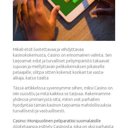
Mikäli etsit luotettavaa ja viihdyttävää
kasinokokemusta, Casino on erinomainen valinta. Sen
tarjoamat edut ja turvalliset peliympäristö takaavat
sujuvan ja miellyttävän pelikokemuksen jokaiselle
pelaajalle, olitpa sitten kokenut konkari tai vasta-
alkaja.
katso täältä
Tässä artikkelissa syvennymme siihen, miksi Casino on
niin suosittu ja mitä kaikkea se tarjoaa. Rakennamme
yhdessä ymmärrystä siitä, miten voit parhaiten
hyödyntää tämän kasinon tarjoamia mahdollisuuksia
turvallisesti ja vastuullisesti.
Casino: Monipuolinen peliparatiisi suomalaisille
Aloitetaanpa esittely Casinosta, joka on yksi parhaista