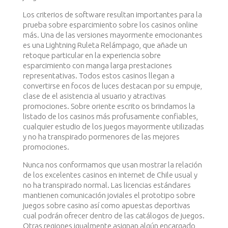
Los criterios de software resultan importantes para la
prueba sobre esparcimiento sobre los casinos online
más. Una de las versiones mayormente emocionantes
es una Lightning Ruleta Relámpago, que añade un
retoque particular en la experiencia sobre
esparcimiento con manga larga prestaciones
representativas. Todos estos casinos llegan a
convertirse en focos de luces destacan por su empuje,
clase de el asistencia al usuario y atractivas
promociones. Sobre oriente escrito os brindamos la
listado de los casinos más profusamente confiables,
cualquier estudio de los juegos mayormente utilizadas
y no ha transpirado pormenores de las mejores
promociones.
Nunca nos conformamos que usan mostrar la relación
de los excelentes casinos en internet de Chile usual y
no ha transpirado normal. Las licencias estándares
mantienen comunicación joviales el prototipo sobre
juegos sobre casino así­ como apuestas deportivas
cual podrán ofrecer dentro de las catálogos de juegos.
Otras regiones igualmente asignan algún encargado