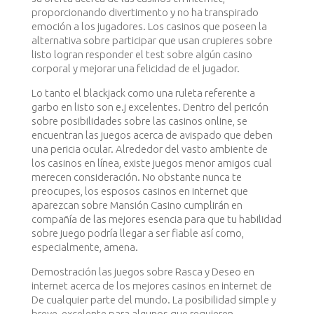
proporcionando divertimento y no ha transpirado
emoción a los jugadores. Los casinos que poseen la
alternativa sobre participar que usan crupieres sobre
listo logran responder el test sobre algún casino
corporal y mejorar una felicidad de el jugador.
Lo tanto el blackjack como una ruleta referente a
garbo en listo son e.j excelentes. Dentro del pericón
sobre posibilidades sobre las casinos online, se
encuentran las juegos acerca de avispado que deben
una pericia ocular. Alrededor del vasto ambiente de
los casinos en línea, existe juegos menor amigos cual
merecen consideración. No obstante nunca te
preocupes, los esposos casinos en internet que
aparezcan sobre Mansión Casino cumplirán en
compañía de las mejores esencia para que tu habilidad
sobre juego podrí­a llegar a ser fiable así­ como,
especialmente, amena.
Demostración las juegos sobre Rasca y Deseo en
internet acerca de los mejores casinos en internet de
De cualquier parte del mundo. La posibilidad simple y
breve, excelente para algunos que requieren