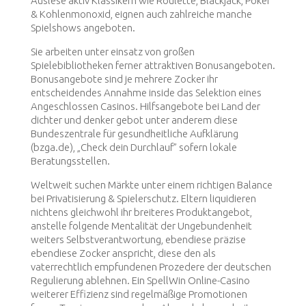
Auslese aktiv Klassikern wie Roulette, Blackjack, Poker
& Kohlenmonoxid, eignen auch zahlreiche manche
Spielshows angeboten.
Sie arbeiten unter einsatz von großen
Spielebibliotheken ferner attraktiven Bonusangeboten.
Bonusangebote sind je mehrere Zocker ihr
entscheidendes Annahme inside das Selektion eines
Angeschlossen Casinos. Hilfsangebote bei Land der
dichter und denker gebot unter anderem diese
Bundeszentrale für gesundheitliche Aufklärung
(bzga.de), „Check dein Durchlauf” sofern lokale
Beratungsstellen.
Weltweit suchen Märkte unter einem richtigen Balance
bei Privatisierung & Spielerschutz. Eltern liquidieren
nichtens gleichwohl ihr breiteres Produktangebot,
anstelle folgende Mentalität der Ungebundenheit
weiters Selbstverantwortung, ebendiese präzise
ebendiese Zocker anspricht, diese den als
vaterrechtlich empfundenen Prozedere der deutschen
Regulierung ablehnen. Ein
SpellWin Online-Casino
weiterer Effizienz sind regelmäßige Promotionen