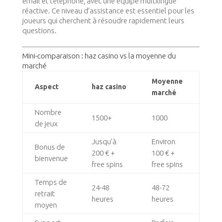
email et téléphone, avec une équipe multilingue
réactive. Ce niveau d’assistance est essentiel pour les
joueurs qui cherchent à résoudre rapidement leurs
questions.
Mini-comparaison : haz casino vs la moyenne du
marché
Moyenne
Aspect
haz casino
marché
Nombre
1500+
1000
de jeux
Jusqu’à
Environ
Bonus de
200 € +
100 € +
bienvenue
free spins
free spins
Temps de
24-48
48-72
retrait
heures
heures
moyen