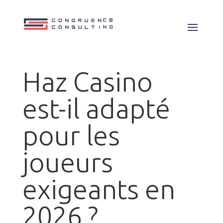
Haz Casino
est-il adapté
pour les
joueurs
exigeants en
2026 ?