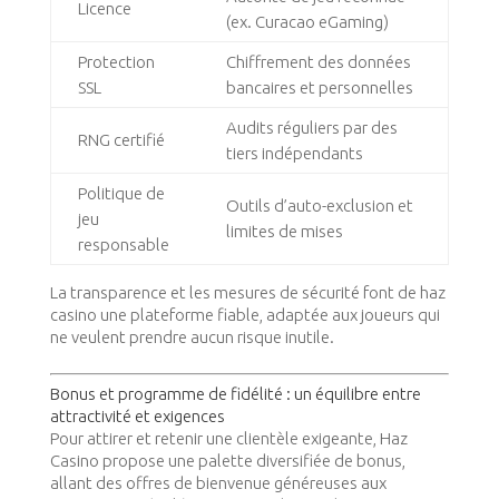
Licence
(ex. Curacao eGaming)
Protection
Chiffrement des données
SSL
bancaires et personnelles
Audits réguliers par des
RNG certifié
tiers indépendants
Politique de
Outils d’auto-exclusion et
jeu
limites de mises
responsable
La transparence et les mesures de sécurité font de haz
casino une plateforme fiable, adaptée aux joueurs qui
ne veulent prendre aucun risque inutile.
Bonus et programme de fidélité : un équilibre entre
attractivité et exigences
Pour attirer et retenir une clientèle exigeante, Haz
Casino propose une palette diversifiée de bonus,
allant des offres de bienvenue généreuses aux