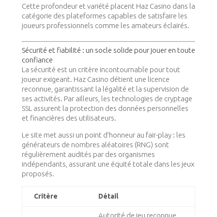
Cette profondeur et variété placent Haz Casino dans la
catégorie des plateformes capables de satisfaire les
joueurs professionnels comme les amateurs éclairés.
Sécurité et fiabilité : un socle solide pour jouer en toute
confiance
La sécurité est un critère incontournable pour tout
joueur exigeant. Haz Casino détient une licence
reconnue, garantissant la légalité et la supervision de
ses activités. Par ailleurs, les technologies de cryptage
SSL assurent la protection des données personnelles
et financières des utilisateurs.
Le site met aussi un point d’honneur au fair-play : les
générateurs de nombres aléatoires (RNG) sont
régulièrement audités par des organismes
indépendants, assurant une équité totale dans les jeux
proposés.
Critère
Détail
Autorité de jeu reconnue