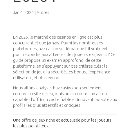
|
Autres
Jan 4, 2026
En 2026, le marché des casinos en ligne est plus
concurrentiel que jamais. Parmi les nombreuses
plateformes, haz casino se démarque-t-il vraiment
pour répondre aux attentes des joueurs exigeants ? Ce
guide propose un examen approfondi de cette
plateforme, en s’appuyant sur des critères clés : la
sélection de jeux, la sécurité, les bonus, l’expérience
utilisateur, et plus encore.
Nous allons analyser haz casino non seulement
comme un site de jeu, mais aussi comme un acteur
capable d’offrir un cadre fiable et innovant, adapté aux
profils les plus attentifs et critiques.
Une offre de jeux riche et actualisée pour les joueurs
les plus pointilleux