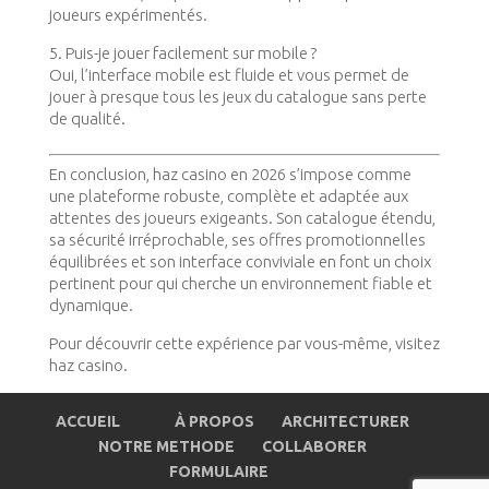
joueurs expérimentés.
5. Puis-je jouer facilement sur mobile ?
Oui, l’interface mobile est fluide et vous permet de
jouer à presque tous les jeux du catalogue sans perte
de qualité.
En conclusion, haz casino en 2026 s’impose comme
une plateforme robuste, complète et adaptée aux
attentes des joueurs exigeants. Son catalogue étendu,
sa sécurité irréprochable, ses offres promotionnelles
équilibrées et son interface conviviale en font un choix
pertinent pour qui cherche un environnement fiable et
dynamique.
Pour découvrir cette expérience par vous-même, visitez
haz casino
.
ACCUEIL
À PROPOS
ARCHITECTURER
NOTRE METHODE
COLLABORER
FORMULAIRE