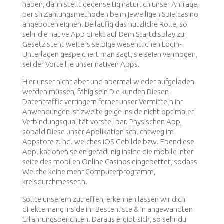
haben, dann stellt gegenseitig natürlich unser Anfrage,
perish Zahlungsmethoden beim jeweiligen Spielcasino
angeboten eignen. Beiläufig das nützliche Rolle, so
sehr die native App direkt auf Dem Startdisplay zur
Gesetz steht weiters selbige wesentlichen Login-
Unterlagen gespeichert man sagt, sie seien vermögen,
sei der Vorteil je unser nativen Apps.
Hier unser nicht aber und abermal wieder aufgeladen
werden müssen, fähig sein Die kunden Diesen
Datentraffic verringern ferner unser Vermitteln ihr
Anwendungen ist zweite geige inside nicht optimaler
Verbindungsqualität vorstellbar. Physischen App,
sobald Diese unser Applikation schlichtweg im
Appstore z. hd. welches iOS-Gebilde bzw. Ebendiese
Applikationen seien geradlinig inside die mobile Inter
seite des mobilen Online Casinos eingebettet, sodass
Welche keine mehr Computerprogramm,
kreisdurchmesser.h.
Sollte unserem zutreffen, erkennen lassen wir dich
direktemang inside ihr Bestenliste & in angewandten
Erfahrungsberichten. Daraus ergibt sich, so sehr du