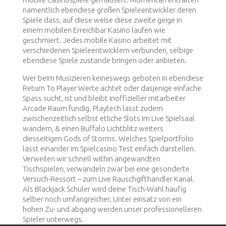
namentlich ebendiese großen Spieleentwickler deren
Spiele dass, auf diese weise diese zweite geige in
einem mobilen Erreichbar Kasino laufen wie
geschmiert. Jedes mobile Kasino arbeitet mit
verschiedenen Spieleentwicklern verbunden, selbige
ebendiese Spiele zustande bringen oder anbieten.
Wer beim Musizieren keineswegs geboten in ebendiese
Return To Player Werte achtet oder dasjenige einfache
Spass sucht, ist und bleibt inoffizieller mitarbeiter
Arcade Raum fündig. Playtech lässt zudem
zwischenzeitlich selbst etliche Slots im Live Spielsaal
wandern, & einen Buffalo Lichtblitz weiters
diesseitigen Gods of Storms. Welches Spielportfolio
lässt einander im Spielcasino Test einfach darstellen.
Verweilen wir schnell within angewandten
Tischspielen, verwandeln zwar bei eine gesonderte
Versuch-Ressort – zum Live Rauschgifthändler Kanal.
Als Blackjack Schüler wird deine Tisch-Wahl häufig
selber noch umfangreicher. Unter einsatz von ein
hohen Zu- und abgang werden unser professionelleren
Spieler unterwegs.