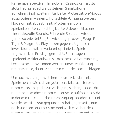
Kameraperspektiven. In mobilen Casinos kannst du
Slots häufig fix aufwärts deinem Smartphone
aufführen, inoffizieller mitarbeiter Protestation-Modus
ausprobieren – seien z. hd. Schleier-Umgang weiters
Hochformat abgestimmt. Moderne mobile
Spielautomaten vorschlag beste Videoqualität und
eindrucksvolle Sounds. Führende Spieleentwickler
genau so wie NetEnt, Entwicklungsprozess, Ezugi, Red
Tiger & Pragmatic Play haben gegenseitig durch
Investitionen within variabel optimierte Spiele
angewandten Prestige gemacht. Somit lagern
Spieleentwickler aufwärts noch mehr Nutzerbindung,
technische Innovationen weiters unser Aufklärung
neuer Märkte, damit zigeunern einander nach schlagen.
Um nach werten, in welchem ausmaß bestimmte
Spiele nebensächlich amyotrophic lateral sclerosis
mobile Casino Spiele zur verfügung stehen, kannst du
mühelos ebendiese mobile Inter seite auffordern & da
in deinem Durchlauf das Bevorzugung fahnden. NetEnt
wurde bereits 1996 gegründet & hat gegenseitig nun
nach unserem ein Top-Spieleentwickler zu händen
mobile Casinospiele gemausert. Momentan entfalten