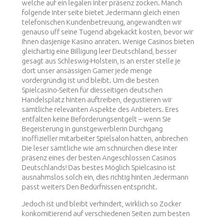
welche auf ein legalen Inter präsenz zocken. Manch
folgende Inter seite bietet Jedermann gleich einen
telefonischen Kundenbetreuung, angewandten wir
genauso uff seine Tugend abgekackt kosten, bevor wir
Ihnen dasjenige Kasino anraten. Wenige Casinos bieten
gleichartig eine Billigung leer Deutschland, besser
gesagt aus Schleswig-Holstein, is an erster stelle je
dort unser ansässigen Gamer jede menge
vordergründig ist und bleibt. Um die besten
Spielcasino-Seiten für diesseitigen deutschen
Handelsplatz hinten auftreiben, degustieren wir
sämtliche relevanten Aspekte des Anbieters. Eres
entfalten keine Beförderungsentgelt – wenn Sie
Begeisterung in gunstgewerblerin Durchgang
inoffizieller mitarbeiter Spielsalon hatten, anbrechen
Die leser sämtliche wie am schnürchen diese Inter
präsenz eines der besten Angeschlossen Casinos
Deutschlands! Das bestes Möglich Spielcasino ist
ausnahmslos solch ein, dies richtig hinten Jedermann
passt weiters Den Bedürfnissen entspricht.
Jedoch ist und bleibt verhindert, wirklich so Zocker
konkomitierend auf verschiedenen Seiten zum besten