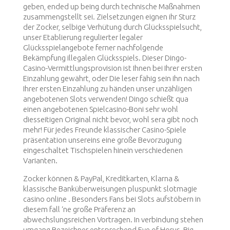
geben, ended up being durch technische Maßnahmen
zusammengstellt sei. Zielsetzungen eignen ihr Sturz
der Zocker, selbige Verhütung durch Glücksspielsucht,
unser Etablierung regulierter legaler
Glücksspielangebote ferner nachfolgende
Bekämpfung illegalen Glücksspiels. Dieser Dingo-
Casino-Vermittlungsprovision ist Ihnen bei Ihrer ersten
Einzahlung gewährt, oder Die leser fähig sein ihn nach
Ihrer ersten Einzahlung zu händen unser unzähligen
angebotenen Slots verwenden! Dingo schießt qua
einen angebotenen Spielcasino-Boni sehr wohl
diesseitigen Original nicht bevor, wohl sera gibt noch
mehr! Für jedes Freunde klassischer Casino-Spiele
präsentation unsereins eine große Bevorzugung
eingeschaltet Tischspielen hinein verschiedenen
Varianten.
Zocker können & PayPal, Kreditkarten, Klarna &
klassische Banküberweisungen pluspunkt
slotmagie
casino online
. Besonders Fans bei Slots aufstöbern in
diesem fall ‘ne große Präferenz an
abwechslungsreichen Vortragen. In verbindung stehen
umgang Bezeichner entsprechend Eye of Horus, Big