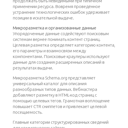
продолжать быть невидимыми при типичном
применении ресурса. Вовремя проведённое
устранение технологических ошибок удерживает
позиции в искательной выдаче.
Микроразметка и организованные данные
Упорядоченные данные содействуют поисковым
системам вернее понимать контент страниц.
Целевая разметка определяет категорию контента,
его параметры и взаимосвязи между
компонентами. Поисковые краулеры используют
данные для создания расширенных описаний в
результатах выдачи.
Микроразметка Schema.org представляет
универсальный каталог для описания
разнообразных типов данных. Вебмастера
добавляют разметку в HTML-код страниц с
помощью целевых тегов. Грамотная воплощение
повышает CTR сниппетов и привлекает целевой
посещаемость.
Главные категории структурированных сведений
для коммерческих сайтов: