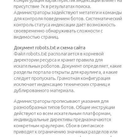
Конфигурация характеристик индексации влияет на
присутствие 7к в результатах поиска.
Администраторы задействуют метатеги и команды
для контроля поведением ботов. Систематический
контроль статуса индексации даёт возможность
своевременно обнаруживать сложности с
видимостью страниц.
Документ robots.txt и схема сайта
Файл robots.txt располагается в корневой
директории ресурса и хранит правила для
искательных роботов. Документ определяет, какие
разделы портала открыты для краулинга, а какие
следует пропускать. Грамотная конфигурация
исключает индексацию технических страниц и
дублированного материала.
Администраторы прописывают указания для
разнообразных типов ботов. Общие инструкции
действуют ко всем искательным платформам,
индивидуальные директивы предназначаются
конкретным краулерам. Сбои в синтаксисе
приводят к ограничению значимых разделов или