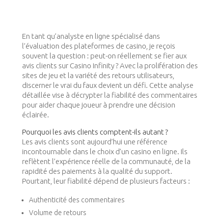
En tant qu’analyste en ligne spécialisé dans
l’évaluation des plateformes de casino, je reçois
souvent la question : peut-on réellement se fier aux
avis clients sur Casino Infinity ? Avec la prolifération des
sites de jeu et la variété des retours utilisateurs,
discerner le vrai du faux devient un défi. Cette analyse
détaillée vise à décrypter la fiabilité des commentaires
pour aider chaque joueur à prendre une décision
éclairée.
Pourquoi les avis clients comptent-ils autant ?
Les avis clients sont aujourd’hui une référence
incontournable dans le choix d’un casino en ligne. Ils
reflètent l’expérience réelle de la communauté, de la
rapidité des paiements à la qualité du support.
Pourtant, leur fiabilité dépend de plusieurs facteurs :
Authenticité des commentaires
Volume de retours