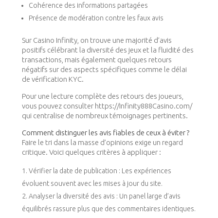
Cohérence des informations partagées
Présence de modération contre les faux avis
Sur Casino Infinity, on trouve une majorité d’avis
positifs célébrant la diversité des jeux et la fluidité des
transactions, mais également quelques retours
négatifs sur des aspects spécifiques comme le délai
de vérification KYC.
Pour une lecture complète des retours des joueurs,
vous pouvez consulter
https://Infinity888Casino.com/
qui centralise de nombreux témoignages pertinents.
Comment distinguer les avis fiables de ceux à éviter ?
Faire le tri dans la masse d’opinions exige un regard
critique. Voici quelques critères à appliquer :
Vérifier la date de publication : Les expériences
évoluent souvent avec les mises à jour du site.
Analyser la diversité des avis : Un panel large d’avis
équilibrés rassure plus que des commentaires identiques.