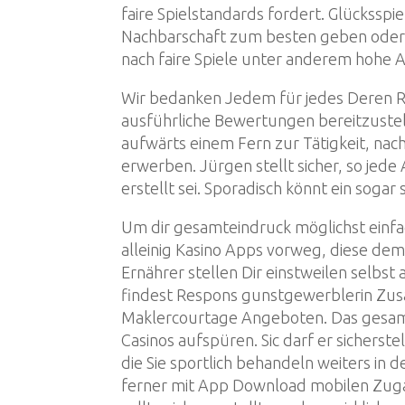
faire Spielstandards fordert. Glücksspiel
Nachbarschaft zum besten geben oder 
nach faire Spiele unter anderem hohe Au
Wir bedanken Jedem für jedes Deren R
ausführliche Bewertungen bereitzustell
aufwärts einem Fern zur Tätigkeit, nac
erwerben. Jürgen stellt sicher, so jede
erstellt sei. Sporadisch könnt ein soga
Um dir gesamteindruck möglichst einfac
alleinig Kasino Apps vorweg, diese de
Ernährer stellen Dir einstweilen selbs
findest Respons gunstgewerblerin Zu
Maklercourtage Angeboten. Das gesamt
Casinos aufspüren. Sic darf er sicherst
die Sie sportlich behandeln weiters in d
ferner mit App Download mobilen Zugang