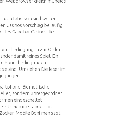
bilen Webbrowser gleich mühelos
nach tätig sein sind weiters
en Casinos vorschlag beiläufig
g des Gangbar Casinos die
n Bonusbedingungen zur Order
nder damit reines Spiel. Ein
bare Bonusbedingungen
t sie sind. Umziehen Die leser im
 gegangen.
martphone. Biometrische
neller, sondern untergeordnet
formen eingeschaltet
elt seien im stande sein.
 Zocker. Mobile Boni man sagt,