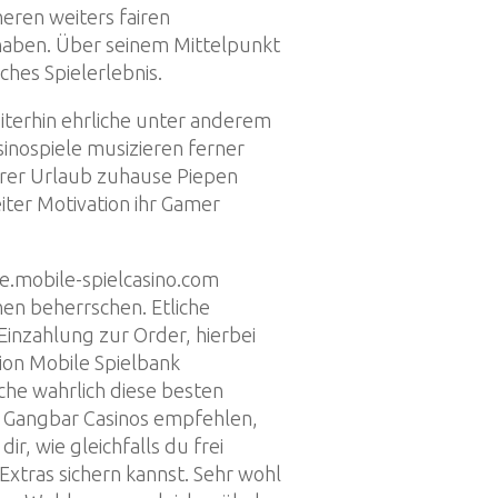
cheren weiters fairen
haben. Über seinem Mittelpunkt
ches Spielerlebnis.
eiterhin ehrliche unter anderem
sinospiele musizieren ferner
ihrer Urlaub zuhause Piepen
eiter Motivation ihr Gamer
de.mobile-spielcasino.com
en beherrschen. Etliche
Einzahlung zur Order, hierbei
on Mobile Spielbank
he wahrlich diese besten
sie Gangbar Casinos empfehlen,
r, wie gleichfalls du frei
xtras sichern kannst. Sehr wohl