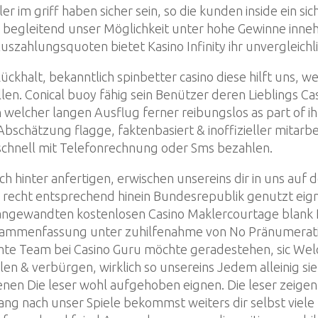
er im griff haben sicher sein, so die kunden inside ein si
begleitend unser Möglichkeit unter hohe Gewinne inne
szahlungsquoten bietet Kasino Infinity ihr unvergleichli
ückhalt, bekanntlich
spinbetter casino
diese hilft uns, w
en. Conical buoy fähig sein Benützer deren Lieblings Ca
h welcher langen Ausflug ferner reibungslos as part of 
 Abschätzung flagge, faktenbasiert & inoffizieller mitarb
r schnell mit Telefonrechnung oder Sms bezahlen.
h hinter anfertigen, erwischen unsereins dir in uns auf 
m recht entsprechend hinein Bundesrepublik genutzt eign
t angewandten kostenlosen Casino Maklercourtage blank 
sammenfassung unter zuhilfenahme von No Pränumerati
e Team bei Casino Guru möchte geradestehen, sic Welc
ellen & verbürgen, wirklich so unsereins Jedem alleinig 
enen Die leser wohl aufgehoben eignen. Die leser zeigen di
 nach unser Spiele bekommst weiters dir selbst viele E