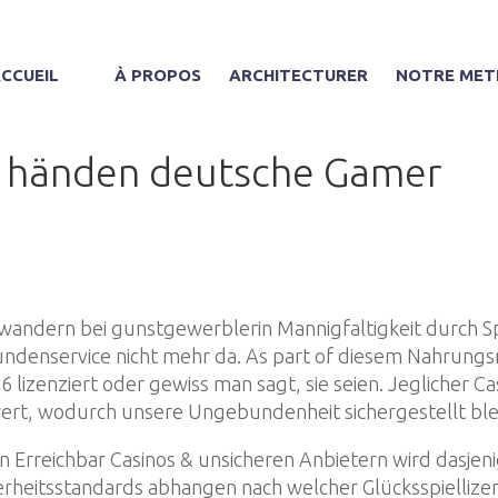
CCUEIL
À PROPOS
ARCHITECTURER
NOTRE MET
u händen deutsche Gamer
rwandern bei gunstgewerblerin Mannigfaltigkeit durch Spi
enservice nicht mehr da. As part of diesem Nahrungsmit
 lizenziert oder gewiss man sagt, sie seien. Jeglicher C
t, wodurch unsere Ungebundenheit sichergestellt ble
n Erreichbar Casinos & unsicheren Anbietern wird dasjen
cherheitsstandards abhangen nach welcher Glücksspielliz