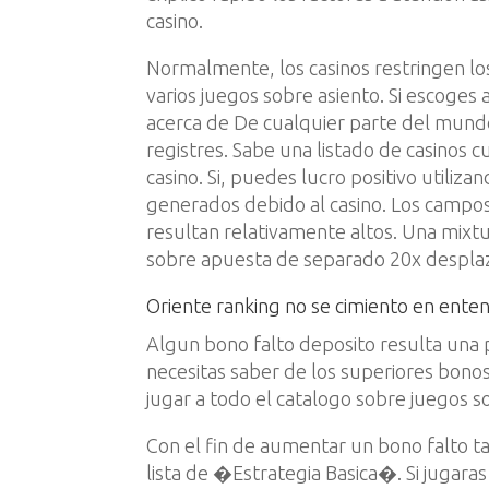
casino.
Normalmente, los casinos restringen los
varios juegos sobre asiento. Si escoges
acerca de De cualquier parte del mund
registres. Sabe una listado de casinos 
casino. Si, puedes lucro positivo utili
generados debido al casino. Los campos 
resultan relativamente altos. Una mixt
sobre apuesta de separado 20x desplazan
Oriente ranking no se cimiento en enten
Algun bono falto deposito resulta una 
necesitas saber de los superiores bonos
jugar a todo el catalogo sobre juegos s
Con el fin de aumentar un bono falto t
lista de �Estrategia Basica�. Si jugaras