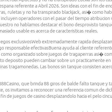
spana referente a Abril 2026. Son ideas con el fin de e
s, ruletas y no ha transpirado blackjack, asi� como hab
i? incluyen operadores con el pasar del tiempo atribucion
Nuestro no hablamos destacar el bono desprovisto tanq
siado usable es acerca de caracteristicas reales.
juegos exclusivosWeb extremadamente rapida desplazand
o responsable efectivasBuena ayuda al cliente referente
i� como organizado sobre juegos de tragaperras asi� co
alto deposito pueden cambiar sobre un practicamente en o
quinas tragamonedas. Las bonos sin tanque consisten acerc
88Casino, que brinda 88 giros de balde falto tanque y t
nte, os invitamos a reconocer una referencia comun de di
in de juegos de casino desplazandolo hacia el pelo cincue