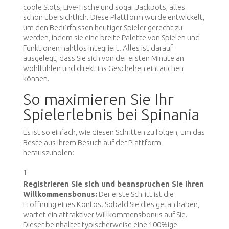
coole Slots, Live-Tische und sogar Jackpots, alles
schön übersichtlich. Diese Plattform wurde entwickelt,
um den Bedürfnissen heutiger Spieler gerecht zu
werden, indem sie eine breite Palette von Spielen und
Funktionen nahtlos integriert. Alles ist darauf
ausgelegt, dass Sie sich von der ersten Minute an
wohlfühlen und direkt ins Geschehen eintauchen
können.
So maximieren Sie Ihr
Spielerlebnis bei Spinania
Es ist so einfach, wie diesen Schritten zu folgen, um das
Beste aus Ihrem Besuch auf der Plattform
herauszuholen:
Registrieren Sie sich und beanspruchen Sie Ihren
Willkommensbonus:
Der erste Schritt ist die
Eröffnung eines Kontos. Sobald Sie dies getan haben,
wartet ein attraktiver Willkommensbonus auf Sie.
Dieser beinhaltet typischerweise eine 100%ige