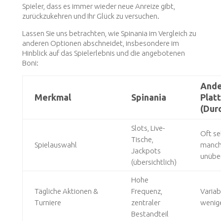
Spieler, dass es immer wieder neue Anreize gibt,
zurückzukehren und Ihr Glück zu versuchen.
Lassen Sie uns betrachten, wie Spinania im Vergleich zu
anderen Optionen abschneidet, insbesondere im
Hinblick auf das Spielerlebnis und die angebotenen
Boni:
Ande
Merkmal
Spinania
Plat
(Dur
Slots, Live-
Oft se
Tische,
Spielauswahl
manc
Jackpots
unüber
(übersichtlich)
Hohe
Tägliche Aktionen &
Frequenz,
Variab
Turniere
zentraler
wenige
Bestandteil