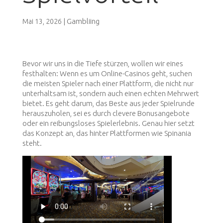
|
Gambliing
Mai 13, 2026
Bevor wir uns in die Tiefe stürzen, wollen wir eines
festhalten: Wenn es um Online-Casinos geht, suchen
die meisten Spieler nach einer Plattform, die nicht nur
unterhaltsam ist, sondern auch einen echten Mehrwert
bietet. Es geht darum, das Beste aus jeder Spielrunde
herauszuholen, sei es durch clevere Bonusangebote
oder ein reibungsloses Spielerlebnis. Genau hier setzt
das Konzept an, das hinter Plattformen wie
Spinania
steht.