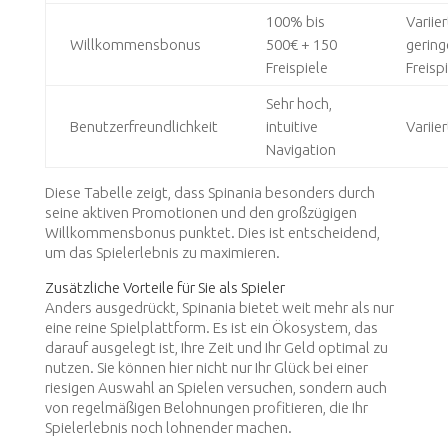
100% bis
Variier
Willkommensbonus
500€ + 150
gering
Freispiele
Freisp
Sehr hoch,
Benutzerfreundlichkeit
intuitive
Variier
Navigation
Diese Tabelle zeigt, dass Spinania besonders durch
seine aktiven Promotionen und den großzügigen
Willkommensbonus punktet. Dies ist entscheidend,
um das Spielerlebnis zu maximieren.
Zusätzliche Vorteile für Sie als Spieler
Anders ausgedrückt, Spinania bietet weit mehr als nur
eine reine Spielplattform. Es ist ein Ökosystem, das
darauf ausgelegt ist, Ihre Zeit und Ihr Geld optimal zu
nutzen. Sie können hier nicht nur Ihr Glück bei einer
riesigen Auswahl an Spielen versuchen, sondern auch
von regelmäßigen Belohnungen profitieren, die Ihr
Spielerlebnis noch lohnender machen.