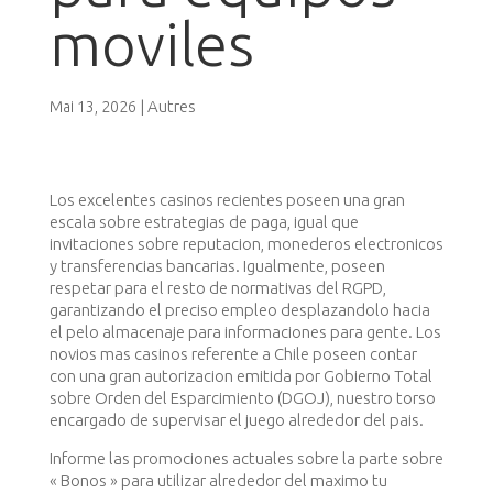
moviles
|
Autres
Mai 13, 2026
Los excelentes casinos recientes poseen una gran
escala sobre estrategias de paga, igual que
invitaciones sobre reputacion, monederos electronicos
y transferencias bancarias. Igualmente, poseen
respetar para el resto de normativas del RGPD,
garantizando el preciso empleo desplazandolo hacia
el pelo almacenaje para informaciones para gente. Los
novios mas casinos referente a Chile poseen contar
con una gran autorizacion emitida por Gobierno Total
sobre Orden del Esparcimiento (DGOJ), nuestro torso
encargado de supervisar el juego alrededor del pais.
Informe las promociones actuales sobre la parte sobre
« Bonos » para utilizar alrededor del maximo tu