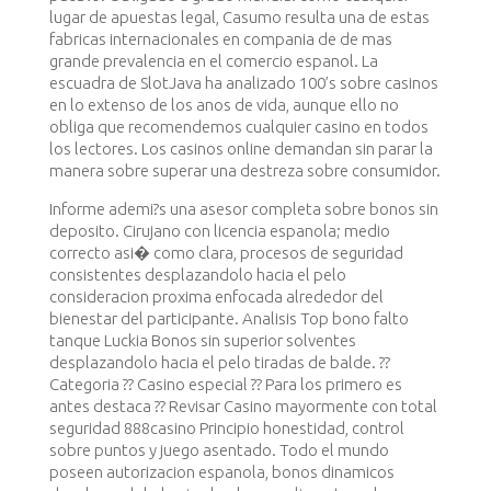
lugar de apuestas legal, Casumo resulta una de estas
fabricas internacionales en compania de de mas
grande prevalencia en el comercio espanol. La
escuadra de SlotJava ha analizado 100’s sobre casinos
en lo extenso de los anos de vida, aunque ello no
obliga que recomendemos cualquier casino en todos
los lectores. Los casinos online demandan sin parar la
manera sobre superar una destreza sobre consumidor.
Informe ademi?s una asesor completa sobre bonos sin
deposito. Cirujano con licencia espanola; medio
correcto asi� como clara, procesos de seguridad
consistentes desplazandolo hacia el pelo
consideracion proxima enfocada alrededor del
bienestar del participante. Analisis Top bono falto
tanque Luckia Bonos sin superior solventes
desplazandolo hacia el pelo tiradas de balde. ??
Categoria ?? Casino especial ?? Para los primero es
antes destaca ?? Revisar Casino mayormente con total
seguridad 888casino Principio honestidad, control
sobre puntos y juego asentado. Todo el mundo
poseen autorizacion espanola, bonos dinamicos