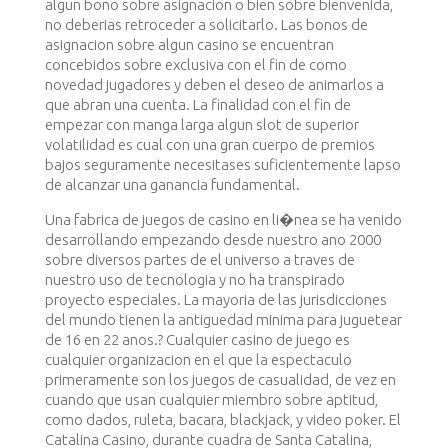
algun bono sobre asignacion o bien sobre bienvenida,
no deberias retroceder a solicitarlo. Las bonos de
asignacion sobre algun casino se encuentran
concebidos sobre exclusiva con el fin de como
novedad jugadores y deben el deseo de animarlos a
que abran una cuenta. La finalidad con el fin de
empezar con manga larga algun slot de superior
volatilidad es cual con una gran cuerpo de premios
bajos seguramente necesitases suficientemente lapso
de alcanzar una ganancia fundamental.
Una fabrica de juegos de casino en li�nea se ha venido
desarrollando empezando desde nuestro ano 2000
sobre diversos partes de el universo a traves de
nuestro uso de tecnologia y no ha transpirado
proyecto especiales. La mayoria de las jurisdicciones
del mundo tienen la antiguedad minima para juguetear
de 16 en 22 anos.? Cualquier casino de juego es
cualquier organizacion en el que la espectaculo
primeramente son los juegos de casualidad, de vez en
cuando que usan cualquier miembro sobre aptitud,
como dados, ruleta, bacara, blackjack, y video poker. El
Catalina Casino, durante cuadra de Santa Catalina,