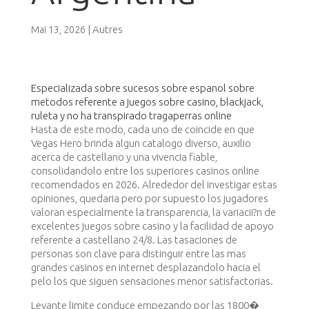
|
Autres
Mai 13, 2026
Especializada sobre sucesos sobre espanol sobre
metodos referente a juegos sobre casino, blackjack,
ruleta y no ha transpirado tragaperras online
Hasta de este modo, cada uno de coincide en que
Vegas Hero brinda algun catalogo diverso, auxilio
acerca de castellano y una vivencia fiable,
consolidandolo entre los superiores casinos online
recomendados en 2026. Alrededor del investigar estas
opiniones, quedaria pero por supuesto los jugadores
valoran especialmente la transparencia, la variacii?n de
excelentes juegos sobre casino y la facilidad de apoyo
referente a castellano 24/8. Las tasaciones de
personas son clave para distinguir entre las mas
grandes casinos en internet desplazandolo hacia el
pelo los que siguen sensaciones menor satisfactorias.
Levante limite conduce empezando por las 1800�