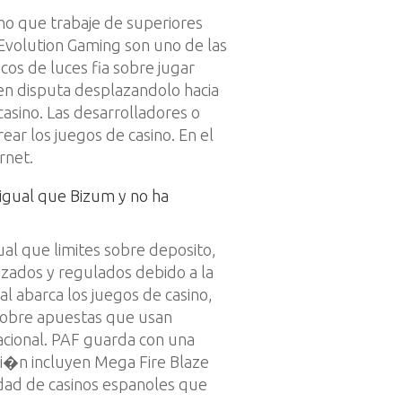
ino que trabaje de superiores
Evolution Gaming son uno de las
os de luces fia sobre jugar
 en disputa desplazandolo hacia
asino. Las desarrolladores o
ar los juegos de casino. En el
rnet.
 igual que Bizum y no ha
ual que limites sobre deposito,
izados y regulados debido a la
l abarca los juegos de casino,
 sobre apuestas que usan
acional. PAF guarda con una
lli�n incluyen Mega Fire Blaze
dad de casinos espanoles que