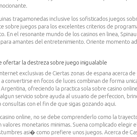
mocionante.
inas tragamonedas inclusive los sofisticados juegos sob
e sobre juegos para los excelentes criterios de programa
o. En el resonante mundo de los casinos en linea, Spinau
e para amantes del entretenimiento. Oriente momento adv
 ofertar la destreza sobre juego inigualable
internet exclusivas de Ciertas zonas de espana acerca de
n a convertirse en focos de luces combinan de forma unic
rgentina, ofreciendo la practica sola sobre casino online
 algun servicio sobre ayuda al usuario de perfeccion, br
o consultas con el fin de que sigas gozando aqui.
 casino online, no se debe comprenderlo como la trayect
n valores monetarios minimas. Suena complicado elegir el
stumbres asi� como prefiere unos juegos. Acerca de 