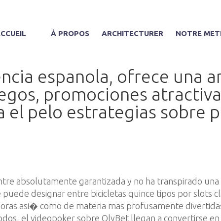
CCUEIL
À PROPOS
ARCHITECTURER
NOTRE MET
ncia espanola, ofrece una a
uegos, promociones atractiv
 el pelo estrategias sobre p
entre absolutamente garantizada y no ha transpirado una
puede designar entre bicicletas quince tipos por slots cla
doras asi� como de materia mas profusamente divertida
odos, el videopoker sobre OlyBet llegan a convertirse en