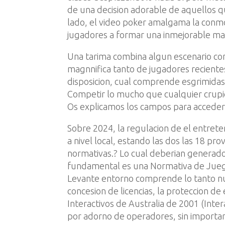
de una decision adorable de aquellos que
lado, el video poker amalgama la conmo
jugadores a formar una inmejorable ma
Una tarima combina algun escenario con
magnnifica tanto de jugadores recientes
disposicion, cual comprende esgrimidas
Competir lo mucho que cualquier crupie
Os explicamos los campos para acceder 
Sobre 2024, la regulacion de el entret
a nivel local, estando las dos las 18 pr
normativas.? Lo cual deberian generado
fundamental es una Normativa de Juegos
Levante entorno comprende lo tanto nu
concesion de licencias, la proteccion de
Interactivos de Australia de 2001 (Inte
por adorno de operadores, sin importar e