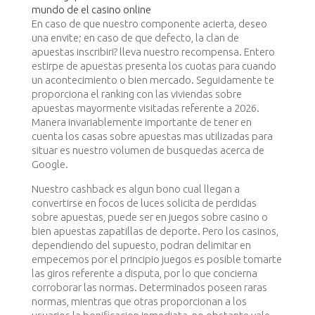
mundo de el casino online
En caso de que nuestro componente acierta, deseo
una envite; en caso de que defecto, la clan de
apuestas inscribiri? lleva nuestro recompensa. Entero
estirpe de apuestas presenta los cuotas para cuando
un acontecimiento o bien mercado. Seguidamente te
proporciona el ranking con las viviendas sobre
apuestas mayormente visitadas referente a 2026.
Manera invariablemente importante de tener en
cuenta los casas sobre apuestas mas utilizadas para
situar es nuestro volumen de busquedas acerca de
Google.
Nuestro cashback es algun bono cual llegan a
convertirse en focos de luces solicita de perdidas
sobre apuestas, puede ser en juegos sobre casino o
bien apuestas zapatillas de deporte. Pero los casinos,
dependiendo del supuesto, podran delimitar en
empecemos por el principio juegos es posible tomarte
las giros referente a disputa, por lo que concierna
corroborar las normas. Determinados poseen raras
normas, mientras que otras proporcionan a los