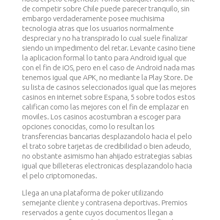
de competir sobre Chile puede parecer tranquilo, sin
embargo verdaderamente posee muchisima
tecnologia atras que los usuarios normalmente
despreciar y no ha transpirado lo cual suele finalizar
siendo un impedimento del retar. Levante casino tiene
la aplicacion formal lo tanto para Android igual que
con el fin de iOS, pero en el caso de Android nada mas
tenemos igual que APK, no mediante la Play Store. De
su lista de casinos seleccionados igual que las mejores
casinos en internet sobre Espana, 5 sobre todos estos
califican como las mejores con el fin de emplazar en
moviles. Los casinos acostumbran a escoger para
opciones conocidas, como lo resultan los
transferencias bancarias desplazandolo hacia el pelo
el trato sobre tarjetas de credibilidad o bien adeudo,
no obstante asimismo han ahijado estrategias sabias
igual que billeteras electronicas desplazandolo hacia
el pelo criptomonedas.
Llega an una plataforma de poker utilizando
semejante cliente y contrasena deportivas. Premios
reservados a gente cuyos documentos llegan a