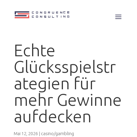
Echte
Glücksspielstr
ategien für
mehr Gewinne
aufdecken
|
casino/gambling
Mai 12, 2026