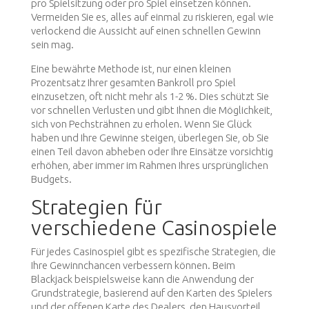
pro Spielsitzung oder pro Spiel einsetzen können.
Vermeiden Sie es, alles auf einmal zu riskieren, egal wie
verlockend die Aussicht auf einen schnellen Gewinn
sein mag.
Eine bewährte Methode ist, nur einen kleinen
Prozentsatz Ihrer gesamten Bankroll pro Spiel
einzusetzen, oft nicht mehr als 1-2 %. Dies schützt Sie
vor schnellen Verlusten und gibt Ihnen die Möglichkeit,
sich von Pechsträhnen zu erholen. Wenn Sie Glück
haben und Ihre Gewinne steigen, überlegen Sie, ob Sie
einen Teil davon abheben oder Ihre Einsätze vorsichtig
erhöhen, aber immer im Rahmen Ihres ursprünglichen
Budgets.
Strategien für
verschiedene Casinospiele
Für jedes Casinospiel gibt es spezifische Strategien, die
Ihre Gewinnchancen verbessern können. Beim
Blackjack beispielsweise kann die Anwendung der
Grundstrategie, basierend auf den Karten des Spielers
und der offenen Karte des Dealers, den Hausvorteil