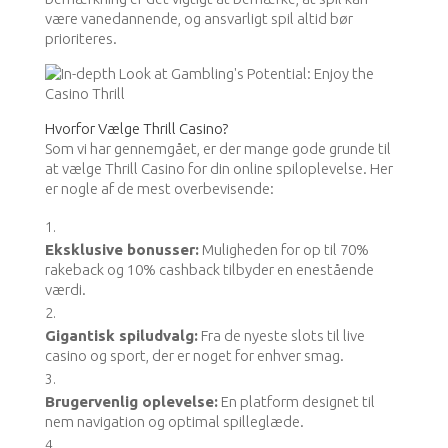
være vanedannende, og ansvarligt spil altid bør
prioriteres.
Hvorfor Vælge Thrill Casino?
Som vi har gennemgået, er der mange gode grunde til
at vælge Thrill Casino for din online spiloplevelse. Her
er nogle af de mest overbevisende:
Eksklusive bonusser:
Muligheden for op til 70%
rakeback og 10% cashback tilbyder en enestående
værdi.
Gigantisk spiludvalg:
Fra de nyeste slots til live
casino og sport, der er noget for enhver smag.
Brugervenlig oplevelse:
En platform designet til
nem navigation og optimal spilleglæde.