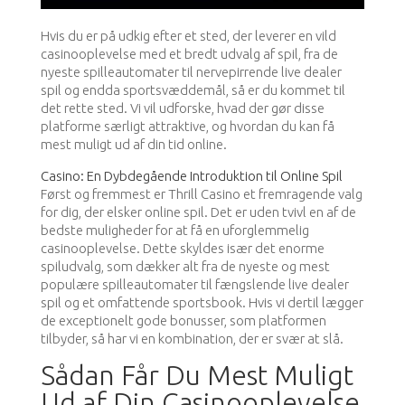
Hvis du er på udkig efter et sted, der leverer en vild
casinooplevelse med et bredt udvalg af spil, fra de
nyeste spilleautomater til nervepirrende live dealer
spil og endda sportsvæddemål, så er du kommet til
det rette sted. Vi vil udforske, hvad der gør disse
platforme særligt attraktive, og hvordan du kan få
mest muligt ud af din tid online.
Casino: En Dybdegående Introduktion til Online Spil
Først og fremmest er Thrill Casino et fremragende valg
for dig, der elsker online spil. Det er uden tvivl en af de
bedste muligheder for at få en uforglemmelig
casinooplevelse. Dette skyldes især det enorme
spiludvalg, som dækker alt fra de nyeste og mest
populære spilleautomater til fængslende live dealer
spil og et omfattende sportsbook. Hvis vi dertil lægger
de exceptionelt gode bonusser, som platformen
tilbyder, så har vi en kombination, der er svær at slå.
Sådan Får Du Mest Muligt
Ud af Din Casinooplevelse