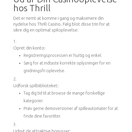
hos Thrill
Det er nemt at komme i gang og maksimere din
nydelse hos Thrill Casino. Følg blot disse trin for at
sikre dig en optimal spiloplevelse:
Opret din konto:
Registreringsprocessen er hurtig og enkel.
Sørg for at indtaste korrekte oplysninger for en
gnidningsfri oplevelse.
Udforsk spilbiblioteket:
Tag dig tid til at browse de mange forskellige
kategorier.
Prøv gerne demoversioner af spilleautomater for at
finde dine favoritter.
Udnyt de attraktive bonusser: