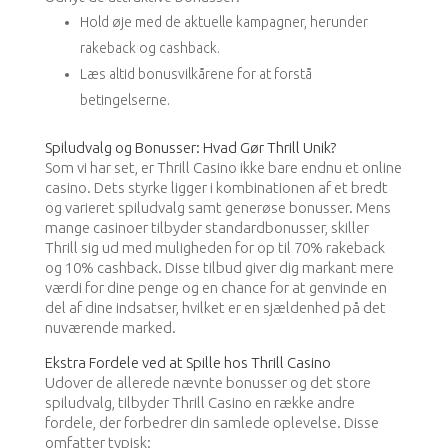
Hold øje med de aktuelle kampagner, herunder
rakeback og cashback.
Læs altid bonusvilkårene for at forstå
betingelserne.
Spiludvalg og Bonusser: Hvad Gør Thrill Unik?
Som vi har set, er Thrill Casino ikke bare endnu et online
casino. Dets styrke ligger i kombinationen af et bredt
og varieret spiludvalg samt generøse bonusser. Mens
mange casinoer tilbyder standardbonusser, skiller
Thrill sig ud med muligheden for op til 70% rakeback
og 10% cashback. Disse tilbud giver dig markant mere
værdi for dine penge og en chance for at genvinde en
del af dine indsatser, hvilket er en sjældenhed på det
nuværende marked.
Ekstra Fordele ved at Spille hos Thrill Casino
Udover de allerede nævnte bonusser og det store
spiludvalg, tilbyder Thrill Casino en række andre
fordele, der forbedrer din samlede oplevelse. Disse
omfatter typisk: