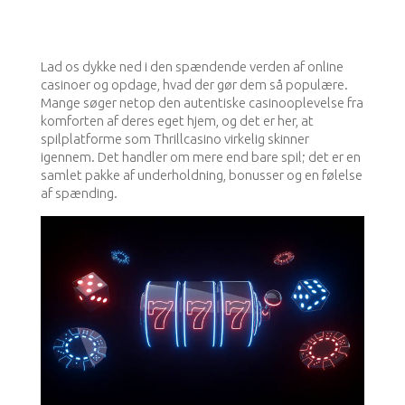
Lad os dykke ned i den spændende verden af online
casinoer og opdage, hvad der gør dem så populære.
Mange søger netop den autentiske casinooplevelse fra
komforten af deres eget hjem, og det er her, at
spilplatforme som
Thrillcasino
virkelig skinner
igennem. Det handler om mere end bare spil; det er en
samlet pakke af underholdning, bonusser og en følelse
af spænding.