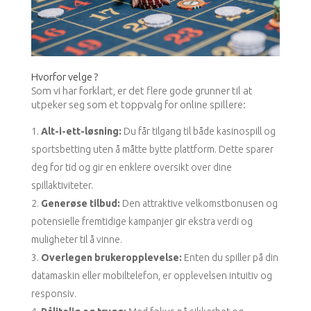
Hvorfor velge ?
Som vi har forklart, er det flere gode grunner til at
utpeker seg som et toppvalg for online spillere:
Alt-i-ett-løsning:
Du får tilgang til både kasinospill og
sportsbetting uten å måtte bytte plattform. Dette sparer
deg for tid og gir en enklere oversikt over dine
spillaktiviteter.
Generøse tilbud:
Den attraktive velkomstbonusen og
potensielle fremtidige kampanjer gir ekstra verdi og
muligheter til å vinne.
Overlegen brukeropplevelse:
Enten du spiller på din
datamaskin eller mobiltelefon, er opplevelsen intuitiv og
responsiv.