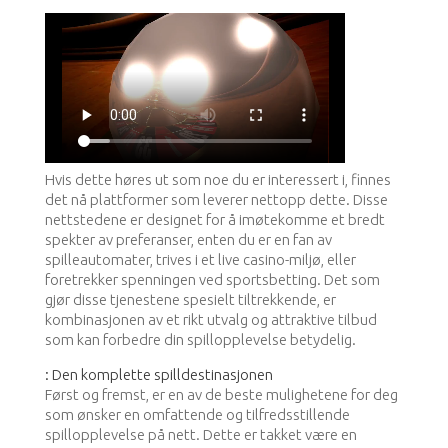
Hvis dette høres ut som noe du er interessert i, finnes
det nå plattformer som leverer nettopp dette. Disse
nettstedene er designet for å imøtekomme et bredt
spekter av preferanser, enten du er en fan av
spilleautomater, trives i et live casino-miljø, eller
foretrekker spenningen ved sportsbetting. Det som
gjør disse tjenestene spesielt tiltrekkende, er
kombinasjonen av et rikt utvalg og attraktive tilbud
som kan forbedre din spillopplevelse betydelig.
: Den komplette spilldestinasjonen
Først og fremst, er en av de beste mulighetene for deg
som ønsker en omfattende og tilfredsstillende
spillopplevelse på nett. Dette er takket være en