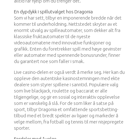
alltid får hjelp om du trenger det.
En dypdykk i spillutvalget hos Dragonia
Som vi har sett, tilbyr en imponerende bredde når det
kommer til underholdning. Nettstedet skryter av et
enormt utvalg av spilleautomater, som dekker alt fra
klassiske fruktautomater til de nyeste
videoautomatene med innovative funksjoner og
grafikk. Enten du foretrekker spill med høye gevinster
eller automater med spennende bonusrunder, finner
du garantert noe som faller i smak.
Live casino-delen er også verdt å merke seg. Her kan du
oppleve den autentiske kasinostemningen med ekte
dealere som styrer spillene i sanntid. Populære valg
som live blackjack, roulette og baccarat er alle
tilgjengelige, og gir en sosial og interaktiv opplevelse
som er vanskelig å slå. For de som liker å satse på
sport, tilbyr Dragonia et omfattende sportsbetting-
tilbud med et bredt spekter av ligaer og markeder å
velge mellom, fra fotball og tennis til mer nisjepregete
sporter.
Fordeler med å velge