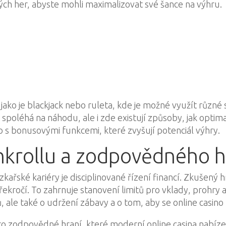
ých her, abyste mohli maximalizovat své šance na výhru.
, jako je blackjack nebo ruleta, kde je možné využít různé
e spoléhá na náhodu, ale i zde existují způsoby, jak opti
 s bonusovými funkcemi, které zvyšují potenciál výhry.
nkrollu a zodpovědného h
ské kariéry je disciplinované řízení financí. Zkušený hr
epřekročí. To zahrnuje stanovení limitů pro vklady, prohr
, ale také o udržení zábavy a o tom, aby se online casino
ro zodpovědné hraní, které moderní online casina nabízej