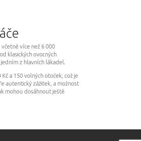
ráče
, včetně více než 6 000
 od klasických ovocných
 jedním z hlavních lákadel.
0 Kč a 150 volných otoček, což je
hře autentický zážitek, a možnost
tak mohou dosáhnout ještě