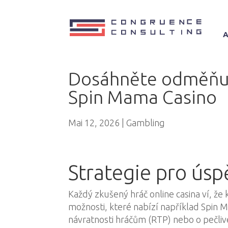
A
Dosáhněte odměňují
Spin Mama Casino
Mai 12, 2026
|
Gambling
Strategie pro úsp
Každý zkušený hráč online casina ví, že k
možnosti, které nabízí například
Spin 
návratnosti hráčům (RTP) nebo o pečlivé