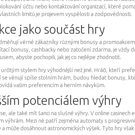
okování účtu nebo kontaktování organizací, které pomá
vlastních limitů je projevem vyspělosti a zodpovědnosti.
ce jako součást hry
a odměňují věrné zákazníky různými bonusy a promoakcemi
vítací bonusy, cashbacky nebo zatočení zdarma, je vždy d
usem, abyste pochopili, jak jej co nejlépe zhodnotit.
rčitým stylem hry výhodnější než jiné. Hráči, kteří pref
 se věnují spíše stolním hrám, budou hledat bonusy, které
dpovídá vašim preferencím a herním návykům.
šším potenciálem výhry
e, ale také mít šanci na slušné výhry. V online casinech ex
ným výhrám. Mezi ně patří zejména automaty s progresivní
a může dosáhnout astronomických výšek. Tyto hry však bý