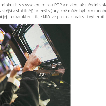
ínku i hry s vysokou mírou RTP a nízkou až střední vola
častější a stabilnější menší výhry, což může být pro mnoh
ejich charakteristik je klíčové pro maximalizaci výherníh