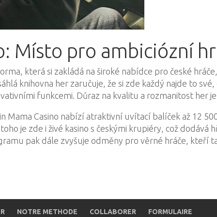
: Místo pro ambiciózní h
forma, která si zakládá na široké nabídce pro české hráče
hlá knihovna her zaručuje, že si zde každý najde to své,
vativními funkcemi. Důraz na kvalitu a rozmanitost her je
pin Mama Casino nabízí atraktivní uvítací balíček až 12 50
toho je zde i živé kasino s českými krupiéry, což dodává 
ogramu pak dále zvyšuje odměny pro věrné hráče, kteří 
ER
NOTRE METHODE
COLLABORER
FORMULAIRE