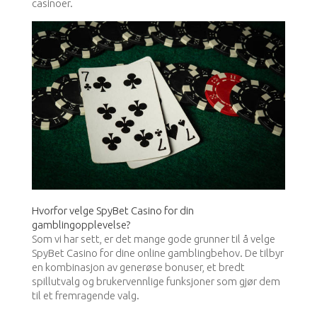
casinoer.
Hvorfor velge SpyBet Casino for din
gamblingopplevelse?
Som vi har sett, er det mange gode grunner til å velge
SpyBet Casino for dine online gamblingbehov. De tilbyr
en kombinasjon av generøse bonuser, et bredt
spillutvalg og brukervennlige funksjoner som gjør dem
til et fremragende valg.