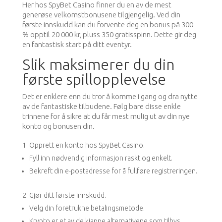
Her hos SpyBet Casino finner du en av de mest
generøse velkomstbonusene tilgjengelig. Ved din
første innskudd kan du forvente deg en bonus på 300
% opptil 20 000 kr, pluss 350 gratisspinn. Dette gir deg
en fantastisk start på ditt eventyr.
Slik maksimerer du din
første spillopplevelse
Det er enklere enn du tror å komme i gang og dra nytte
av de fantastiske tilbudene. Følg bare disse enkle
trinnene for å sikre at du får mest mulig ut av din nye
konto og bonusen din.
Opprett en konto hos SpyBet Casino.
Fyll inn nødvendig informasjon raskt og enkelt.
Bekreft din e-postadresse for å fullføre registreringen.
Gjør ditt første innskudd.
Velg din foretrukne betalingsmetode.
Krypto er et av de kjappe alternativene som tilbys.