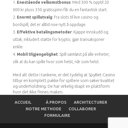
Enestående velkomstbonus
: Med 300 % opptil 20
000 kr pluss 350 gratisspinn får du en fantastisk start.
Enormt spillutvalg
: Fra slots til live casino og
bordspill, det er alltid noe nytt å oppdage.
Effektive betalingsmetoder
: Kjappe innskudd og
uttak, inkludert støtte for krypto, gjør transaksjoner
enkle.
Mobil tilgjengelighet
: Spill sømløst på alle enheter,
slik at du kan spille hvor som helst, når som helst.
Med alt dette i tankene, er det tydelig at SpyBet Casino
tilbyr en komplett pakke for spillere som søker kvalitet
og underholdning. De har virkelig skapt en plattform
hvor det ikke finnes maken.
ACCUEIL
À PROPOS
ARCHITECTURER
NOTRE METHODE
COLLABORER
FORMULAIRE