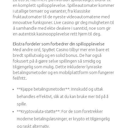
en komplett spillopplevelse. Spilleautomater kommer
i utallige temaer og varianter, fra klassiske
fruktautomater til de nyeste videoautomatene med
innovative funksjoner. Live casino gir deg muligheten til
å samhandle med ekte dealere i sanntid, noe som gir
en autentisk kasinoopplevelse rett hjem til deg.
Ekstra fordeler som forbedrer din spillopplevelse
Med andre ord, SpyBet Casino tilbyr mer enn bare et
bredt spillutvalg og en solid bonus. De har også
fokusert på å gjøre selve spillingen så smidig og
tilgjengelig som mulig. Dette inkluderer lynraske
betalingsmetoder og en mobilplattform som fungerer
feilfritt.
**Kjappe betalingsmetoder**: Innskudd og uttak
behandles effektivt, slik at du kan bruke mer tid på å
spille.
**Kryptovaluta-støtte**: For de som foretrekker
moderne betalingsløsninger, er krypto et tilgjengelig
og raskt alternativ.