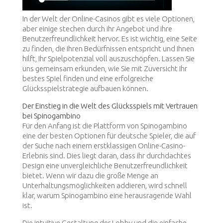
In der Welt der Online-Casinos gibt es viele Optionen,
aber einige stechen durch ihr Angebot und ihre
Benutzerfreundlichkeit hervor. Es ist wichtig, eine Seite
zu finden, die Ihren Bedürfnissen entspricht und Ihnen
hilft, Ihr Spielpotenzial voll auszuschöpfen. Lassen Sie
uns gemeinsam erkunden, wie Sie mit Zuversicht Ihr
bestes Spiel finden und eine erfolgreiche
Glücksspielstrategie aufbauen können.
Der Einstieg in die Welt des Glücksspiels mit Vertrauen
bei Spinogambino
Für den Anfang ist die Plattform von Spinogambino
eine der besten Optionen für deutsche Spieler, die auf
der Suche nach einem erstklassigen Online-Casino-
Erlebnis sind. Dies liegt daran, dass ihr durchdachtes
Design eine unvergleichliche Benutzerfreundlichkeit
bietet. Wenn wir dazu die große Menge an
Unterhaltungsmöglichkeiten addieren, wird schnell
klar, warum Spinogambino eine herausragende Wahl
ist.
Die intuitive Gestaltung der Lobby und die einfache