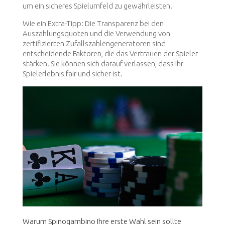
um ein sicheres Spielumfeld zu gewährleisten.
Wie ein Extra-Tipp: Die Transparenz bei den
Auszahlungsquoten und die Verwendung von
zertifizierten Zufallszahlengeneratoren sind
entscheidende Faktoren, die das Vertrauen der Spieler
stärken. Sie können sich darauf verlassen, dass Ihr
Spielerlebnis fair und sicher ist.
Warum Spinogambino Ihre erste Wahl sein sollte