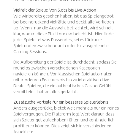
Vielfalt der Spiele: Von Slots bis Live-Action
Wie wir bereits gesehen haben, ist das Spielangebot
bei beeindruckend vielfältig und deckt alle Vorlieben
ab. Wenn man die Auswahl betrachtet, wird schnell
klar, warum diese Plattform so beliebt ist. Hier findet
jeder Spieler etwas Passendes, sei es für kurze
Spielrunden zwischendurch oder für ausgedehnte
Gaming-Sessions.
Die Aufbereitung der Spiele ist durchdacht, sodass Sie
mühelos zwischen verschiedenen Kategorien
navigieren können. Von klassischen Spielautomaten
mit modernen Features bis hin zu interaktiven Live-
Dealer-Spielen, die ein authentisches Casino-Gefühl
vermitteln – hat an alles gedacht.
Zusätzliche Vorteile für ein besseres Spielerlebnis
Anders ausgedrückt, bietet weit mehr als nur ein reines
Spielvergnügen. Die Plattform legt Wert darauf, dass
sich Spieler gut aufgehoben fühlen und kontinuierlich
profitieren können. Dies zeigt sich in verschiedenen
Aspekten: