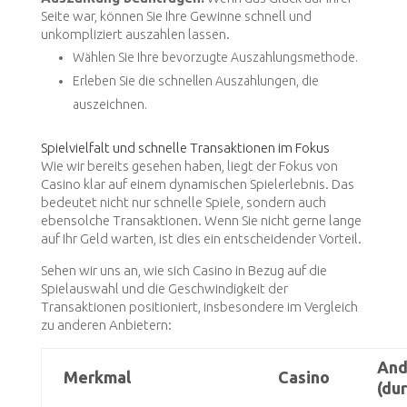
Seite war, können Sie Ihre Gewinne schnell und
unkompliziert auszahlen lassen.
Wählen Sie Ihre bevorzugte Auszahlungsmethode.
Erleben Sie die schnellen Auszahlungen, die
auszeichnen.
Spielvielfalt und schnelle Transaktionen im Fokus
Wie wir bereits gesehen haben, liegt der Fokus von
Casino klar auf einem dynamischen Spielerlebnis. Das
bedeutet nicht nur schnelle Spiele, sondern auch
ebensolche Transaktionen. Wenn Sie nicht gerne lange
auf Ihr Geld warten, ist dies ein entscheidender Vorteil.
Sehen wir uns an, wie sich Casino in Bezug auf die
Spielauswahl und die Geschwindigkeit der
Transaktionen positioniert, insbesondere im Vergleich
zu anderen Anbietern:
And
Merkmal
Casino
(dur