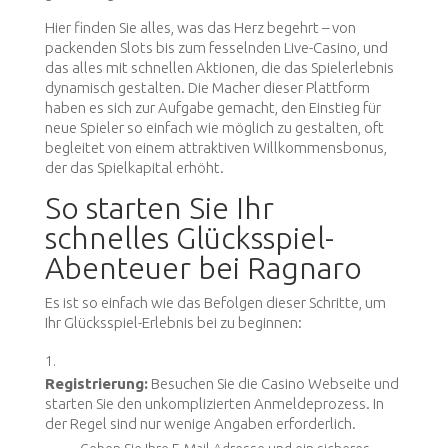
Hier finden Sie alles, was das Herz begehrt – von
packenden Slots bis zum fesselnden Live-Casino, und
das alles mit schnellen Aktionen, die das Spielerlebnis
dynamisch gestalten. Die Macher dieser Plattform
haben es sich zur Aufgabe gemacht, den Einstieg für
neue Spieler so einfach wie möglich zu gestalten, oft
begleitet von einem attraktiven Willkommensbonus,
der das Spielkapital erhöht.
So starten Sie Ihr
schnelles Glücksspiel-
Abenteuer bei Ragnaro
Es ist so einfach wie das Befolgen dieser Schritte, um
Ihr Glücksspiel-Erlebnis bei zu beginnen:
Registrierung:
Besuchen Sie die Casino Webseite und
starten Sie den unkomplizierten Anmeldeprozess. In
der Regel sind nur wenige Angaben erforderlich.