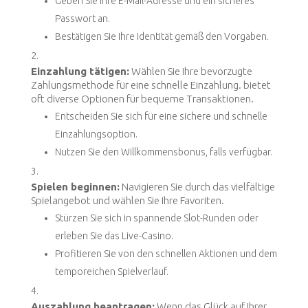
Geben Sie Ihre E-Mail-Adresse und ein sicheres
Passwort an.
Bestätigen Sie Ihre Identität gemäß den Vorgaben.
Einzahlung tätigen:
Wählen Sie Ihre bevorzugte
Zahlungsmethode für eine schnelle Einzahlung. bietet
oft diverse Optionen für bequeme Transaktionen.
Entscheiden Sie sich für eine sichere und schnelle
Einzahlungsoption.
Nutzen Sie den Willkommensbonus, falls verfügbar.
Spielen beginnen:
Navigieren Sie durch das vielfältige
Spielangebot und wählen Sie Ihre Favoriten.
Stürzen Sie sich in spannende Slot-Runden oder
erleben Sie das Live-Casino.
Profitieren Sie von den schnellen Aktionen und dem
temporeichen Spielverlauf.
Auszahlung beantragen:
Wenn das Glück auf Ihrer