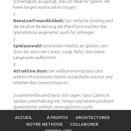
Schnelligkeit ausgelegt. Dies ist ideal für Spieler, die
keine langen Wartezeiten mögen.
Benutzerfreundlichkeit:
Der einfache Einstieg und
die intuitive Bedienung der Plattform machen das
Spielerlebnis angenehm, auch für Anfänger.
Spielauswahl:
Eine breite Palette an Spielen, von
Slots bis zum Live-Casino, sorgt dafür, dass keine
Langeweile aufkommt.
Attraktive Boni:
Der Willkommensbonus und
weitere Promotionen bieten zusätzliche Anreize und
erhöhen Ihre Gewinnchancen.
Zusammenfassend lässt sich sagen, dass Casino in
Sachen Unterhaltung mit Tempo und einem positiven
Spielerlebnis wirklich seinesgleichen sucht.
ACCUEIL
À PROPOS
ARCHITECTURER
NOTRE METHODE
COLLABORER
FORMULAIRE