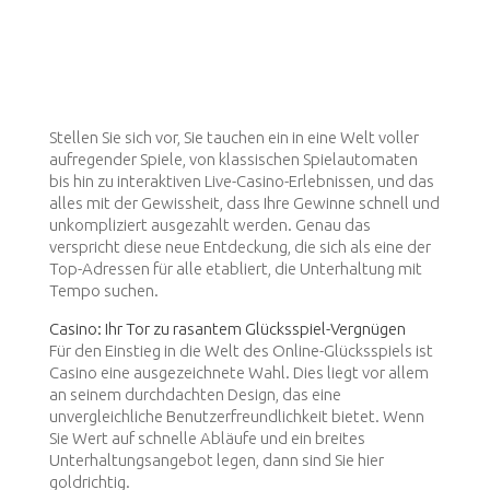
Stellen Sie sich vor, Sie tauchen ein in eine Welt voller
aufregender Spiele, von klassischen Spielautomaten
bis hin zu interaktiven Live-Casino-Erlebnissen, und das
alles mit der Gewissheit, dass Ihre Gewinne schnell und
unkompliziert ausgezahlt werden. Genau das
verspricht diese neue Entdeckung, die sich als eine der
Top-Adressen für alle etabliert, die Unterhaltung mit
Tempo suchen.
Casino: Ihr Tor zu rasantem Glücksspiel-Vergnügen
Für den Einstieg in die Welt des Online-Glücksspiels ist
Casino eine ausgezeichnete Wahl. Dies liegt vor allem
an seinem durchdachten Design, das eine
unvergleichliche Benutzerfreundlichkeit bietet. Wenn
Sie Wert auf schnelle Abläufe und ein breites
Unterhaltungsangebot legen, dann sind Sie hier
goldrichtig.