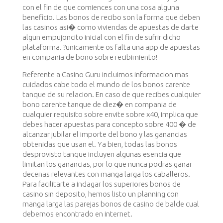
con el fin de que comiences con una cosa alguna
beneficio. Las bonos de recibo son la forma que deben
las casinos asi� como viviendas de apuestas de darte
algun empujoncito inicial con el fin de sufrir dicho
plataforma. ?unicamente os falta una app de apuestas
en compania de bono sobre recibimiento!
Referente a Casino Guru incluimos informacion mas
cuidados cabe todo el mundo de los bonos carente
tanque de su relacion. En caso de que recibes cualquier
bono carente tanque de diez� en compania de
cualquier requisito sobre envite sobre x40, implica que
debes hacer apuestas para concepto sobre 400 � de
alcanzar jubilar el importe del bono y las ganancias
obtenidas que usan el. Ya bien, todas las bonos
desprovisto tanque incluyen algunas esencia que
limitan los ganancias, por lo que nunca podras ganar
decenas relevantes con manga larga los caballeros.
Para facilitarte a indagar los superiores bonos de
casino sin deposito, hemos listo un planning con
manga larga las parejas bonos de casino de balde cual
debemos encontrado en internet.