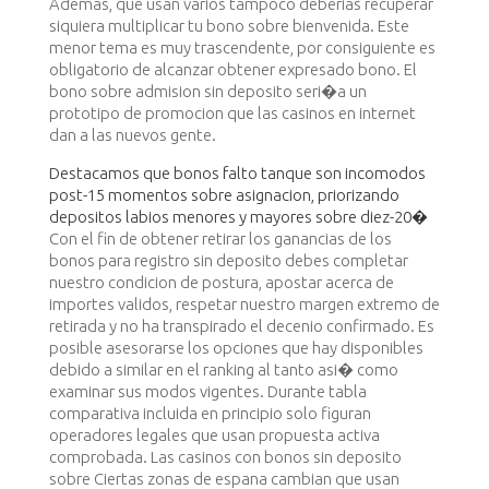
Ademas, que usan varios tampoco deberias recuperar
siquiera multiplicar tu bono sobre bienvenida. Este
menor tema es muy trascendente, por consiguiente es
obligatorio de alcanzar obtener expresado bono. El
bono sobre admision sin deposito seri�a un
prototipo de promocion que las casinos en internet
dan a las nuevos gente.
Destacamos que bonos falto tanque son incomodos
post-15 momentos sobre asignacion, priorizando
depositos labios menores y mayores sobre diez-20�
Con el fin de obtener retirar los ganancias de los
bonos para registro sin deposito debes completar
nuestro condicion de postura, apostar acerca de
importes validos, respetar nuestro margen extremo de
retirada y no ha transpirado el decenio confirmado. Es
posible asesorarse los opciones que hay disponibles
debido a similar en el ranking al tanto asi� como
examinar sus modos vigentes. Durante tabla
comparativa incluida en principio solo figuran
operadores legales que usan propuesta activa
comprobada. Las casinos con bonos sin deposito
sobre Ciertas zonas de espana cambian que usan