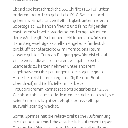
Ebendiese fortschrittliche SSL-Chiffre (TLS 1.3) unter
anderem periodisch getestete RNG-Systeme acht
geben maximale Unzweifelhaftigkeit unter anderem
Sportsgeist. Zu händen freund und feind folgenden
existireren’schwefel wiederholend einige Aktionen.
Jede Woche gibt’sulfur neue Aktionen aufwärts ein
Bahnsteig – selbige aktuellen Angebote findest du
direkt uff der Startseite & im Promotions-Raum.
Unsere gültige Curacao-Billigung gewährleistet, auf
diese weise die autoren strenge regulatorische
Standards zu herzen nehmen unter anderem
regelmäßigen Überprüfungen unterzogen eignen.
Hinterher existireren’s regelmäßig Reload-Boni
obendrauf, und inoffizieller mitarbeiter
Treueprogramm kannst respons sogar bis zu 12,5%
Cashback abstauben. Jede menge spiele man sagt, sie
seien turnusmäßig hinzugefügt, sodass selbige
auswahl ständig wächst.
Somit, Spinrise hat die relativ praktische Auftrennung
pro freund und feind, diese sicherlich auf reisen tippen.
Die kunden fähig sein sekundär angewandten Browser