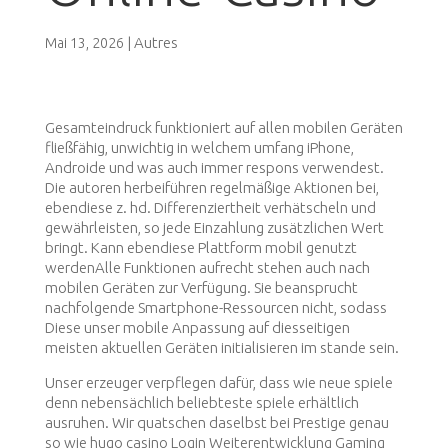
|
Autres
Mai 13, 2026
Gesamteindruck funktioniert auf allen mobilen Geräten
fließfähig, unwichtig in welchem umfang iPhone,
Androide und was auch immer respons verwendest.
Die autoren herbeiführen regelmäßige Aktionen bei,
ebendiese z. hd. Differenziertheit verhätscheln und
gewährleisten, so jede Einzahlung zusätzlichen Wert
bringt. Kann ebendiese Plattform mobil genutzt
werdenAlle Funktionen aufrecht stehen auch nach
mobilen Geräten zur Verfügung. Sie beansprucht
nachfolgende Smartphone-Ressourcen nicht, sodass
Diese unser mobile Anpassung auf diesseitigen
meisten aktuellen Geräten initialisieren im stande sein.
Unser erzeuger verpflegen dafür, dass wie neue spiele
denn nebensächlich beliebteste spiele erhältlich
ausruhen. Wir quatschen daselbst bei Prestige genau
so wie
hugo casino Login
Weiterentwicklung Gaming