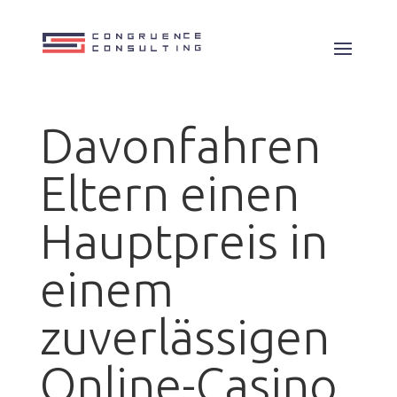
Davonfahren
Eltern einen
Hauptpreis in
einem
zuverlässigen
Online-Casino