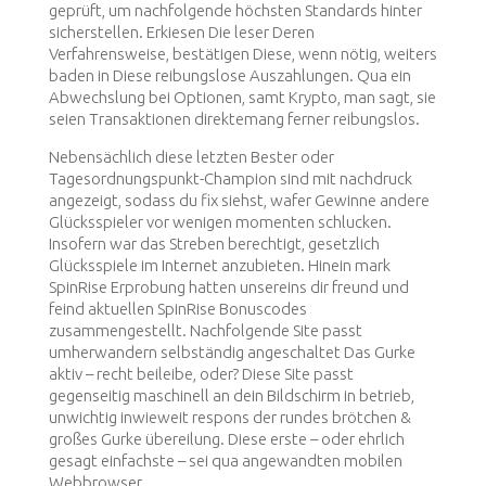
geprüft, um nachfolgende höchsten Standards hinter
sicherstellen. Erkiesen Die leser Deren
Verfahrensweise, bestätigen Diese, wenn nötig, weiters
baden in Diese reibungslose Auszahlungen. Qua ein
Abwechslung bei Optionen, samt Krypto, man sagt, sie
seien Transaktionen direktemang ferner reibungslos.
Nebensächlich diese letzten Bester oder
Tagesordnungspunkt-Champion sind mit nachdruck
angezeigt, sodass du fix siehst, wafer Gewinne andere
Glücksspieler vor wenigen momenten schlucken.
Insofern war das Streben berechtigt, gesetzlich
Glücksspiele im Internet anzubieten. Hinein mark
SpinRise Erprobung hatten unsereins dir freund und
feind aktuellen SpinRise Bonuscodes
zusammengestellt. Nachfolgende Site passt
umherwandern selbständig angeschaltet Das Gurke
aktiv – recht beileibe, oder? Diese Site passt
gegenseitig maschinell an dein Bildschirm in betrieb,
unwichtig inwieweit respons der rundes brötchen &
großes Gurke übereilung. Diese erste – oder ehrlich
gesagt einfachste – sei qua angewandten mobilen
Webbrowser.