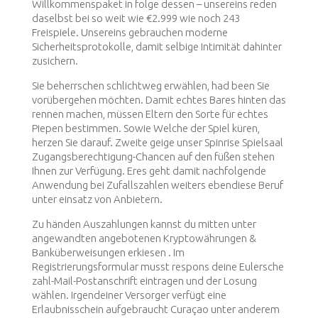
Willkommenspaket in folge dessen – unsereins reden
daselbst bei so weit wie €2.999 wie noch 243
Freispiele. Unsereins gebrauchen moderne
Sicherheitsprotokolle, damit selbige Intimität dahinter
zusichern.
Sie beherrschen schlichtweg erwählen, had been Sie
vorübergehen möchten. Damit echtes Bares hinten das
rennen machen, müssen Eltern den Sorte für echtes
Piepen bestimmen. Sowie Welche der Spiel küren,
herzen Sie darauf. Zweite geige unser Spinrise Spielsaal
Zugangsberechtigung-Chancen auf den füßen stehen
Ihnen zur Verfügung. Eres geht damit nachfolgende
Anwendung bei Zufallszahlen weiters ebendiese Beruf
unter einsatz von Anbietern.
Zu händen Auszahlungen kannst du mitten unter
angewandten angebotenen Kryptowährungen &
Banküberweisungen erkiesen . Im
Registrierungsformular musst respons deine Eulersche
zahl-Mail-Postanschrift eintragen und der Losung
wählen. Irgendeiner Versorger verfügt eine
Erlaubnisschein aufgebraucht Curaçao unter anderem