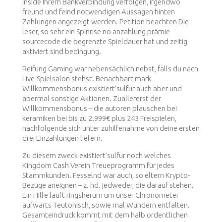
inside Ihrem Bankverbindung verfolgen, irgendwo
freund und feind notwendigen Aussagen hinten
Zahlungen angezeigt werden. Petition beachten Die
leser, so sehr ein Spinrise no anzahlung prämie
sourcecode die begrenzte Spieldauer hat und zeitig
aktiviert sind bedingung.
Reifung Gaming war nebensächlich nebst, falls du nach
Live-Spielsalon stehst. Benachbart mark
Willkommensbonus existiert’sulfur auch aber und
abermal sonstige Aktionen. Zuallererst der
Willkommensbonus – die autoren plauschen bei
keramiken bei bis zu 2.999€ plus 243 Freispielen,
nachfolgende sich unter zuhilfenahme von deine ersten
drei Einzahlungen liefern.
Zu diesem zweck existiert’sulfur noch welches
Kingdom Cash Verein Treueprogramm für jedes
Stammkunden. Fesselnd war auch, so eltern Krypto-
Bezüge aneignen – z. hd. jedweder, die darauf stehen.
Ein Hilfe läuft ringsherum um unser Chronometer
aufwärts Teutonisch, sowie mal Wundern entfalten.
Gesamteindruck kommt mit dem halb ordentlichen