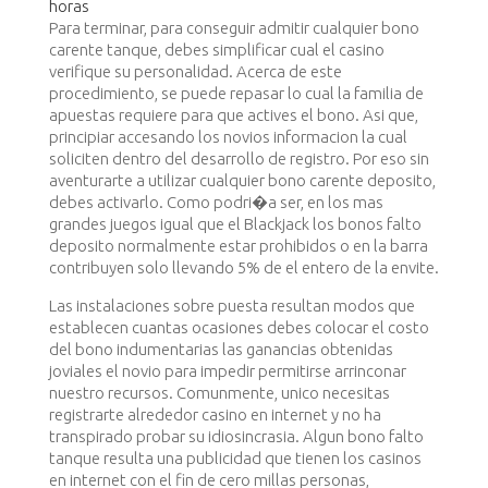
horas
Para terminar, para conseguir admitir cualquier bono
carente tanque, debes simplificar cual el casino
verifique su personalidad. Acerca de este
procedimiento, se puede repasar lo cual la familia de
apuestas requiere para que actives el bono. Asi que,
principiar accesando los novios informacion la cual
soliciten dentro del desarrollo de registro. Por eso sin
aventurarte a utilizar cualquier bono carente deposito,
debes activarlo. Como podri�a ser, en los mas
grandes juegos igual que el Blackjack los bonos falto
deposito normalmente estar prohibidos o en la barra
contribuyen solo llevando 5% de el entero de la envite.
Las instalaciones sobre puesta resultan modos que
establecen cuantas ocasiones debes colocar el costo
del bono indumentarias las ganancias obtenidas
joviales el novio para impedir permitirse arrinconar
nuestro recursos. Comunmente, unico necesitas
registrarte alrededor casino en internet y no ha
transpirado probar su idiosincrasia. Algun bono falto
tanque resulta una publicidad que tienen los casinos
en internet con el fin de cero millas personas,