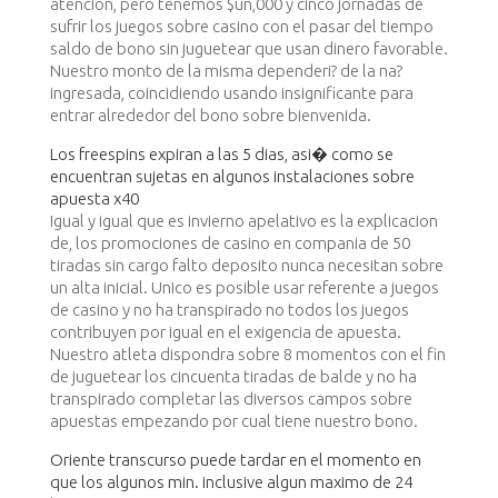
atencion, pero tenemos $un,000 y cinco jornadas de
sufrir los juegos sobre casino con el pasar del tiempo
saldo de bono sin juguetear que usan dinero favorable.
Nuestro monto de la misma dependeri? de la na?
ingresada, coincidiendo usando insignificante para
entrar alrededor del bono sobre bienvenida.
Los freespins expiran a las 5 dias, asi� como se
encuentran sujetas en algunos instalaciones sobre
apuesta x40
Igual y igual que es invierno apelativo es la explicacion
de, los promociones de casino en compania de 50
tiradas sin cargo falto deposito nunca necesitan sobre
un alta inicial. Unico es posible usar referente a juegos
de casino y no ha transpirado no todos los juegos
contribuyen por igual en el exigencia de apuesta.
Nuestro atleta dispondra sobre 8 momentos con el fin
de juguetear los cincuenta tiradas de balde y no ha
transpirado completar las diversos campos sobre
apuestas empezando por cual tiene nuestro bono.
Oriente transcurso puede tardar en el momento en
que los algunos min. inclusive algun maximo de 24