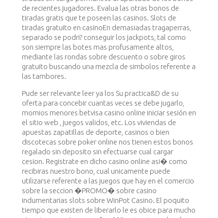
de recientes jugadores. Evalua las otras bonos de
tiradas gratis que te poseen las casinos. Slots de
tiradas gratuito en casinoEn demasiadas tragaperras,
separado se podri? conseguir los jackpots, tal como
son siempre las botes mas profusamente altos,
mediante las rondas sobre descuento o sobre giros
gratuito buscando una mezcla de simbolos referente a
las tambores.
Pude ser relevante leer ya los Su practica&D de su
oferta para concebir cuantas veces se debe jugarlo,
momios menores
betvisa casino online iniciar sesión en
el sitio web
, juegos validos, etc. Los viviendas de
apuestas zapatillas de deporte, casinos o bien
discotecas sobre poker online nos tienen estos bonos
regalado sin deposito sin efectuarse cual cargar
cesion. Registrate en dicho casino online asi� como
recibiras nuestro bono, cual unicamente puede
utilizarse referente a las juegos que hay en el comercio
sobre la seccion �PROMO� sobre casino
indumentarias slots sobre WinPot Casino. El poquito
tiempo que existen de liberarlo le es obice para mucho