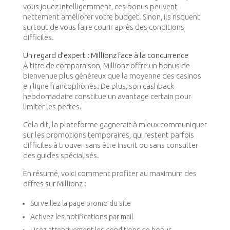
vous jouez intelligemment, ces bonus peuvent
nettement améliorer votre budget. Sinon, ils risquent
surtout de vous faire courir après des conditions
difficiles.
Un regard d’expert : Millionz face à la concurrence
À titre de comparaison, Millionz offre un bonus de
bienvenue plus généreux que la moyenne des casinos
en ligne francophones. De plus, son cashback
hebdomadaire constitue un avantage certain pour
limiter les pertes.
Cela dit, la plateforme gagnerait à mieux communiquer
sur les promotions temporaires, qui restent parfois
difficiles à trouver sans être inscrit ou sans consulter
des guides spécialisés.
En résumé, voici comment profiter au maximum des
offres sur Millionz :
Surveillez la page promo du site
Activez les notifications par mail