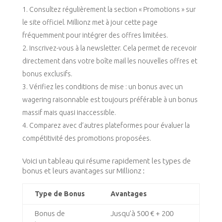
Consultez régulièrement la section « Promotions » sur
le site officiel. Millionz met à jour cette page
fréquemment pour intégrer des offres limitées.
Inscrivez-vous à la newsletter. Cela permet de recevoir
directement dans votre boîte mail les nouvelles offres et
bonus exclusifs.
Vérifiez les conditions de mise : un bonus avec un
wagering raisonnable est toujours préférable à un bonus
massif mais quasi inaccessible.
Comparez avec d’autres plateformes pour évaluer la
compétitivité des promotions proposées.
Voici un tableau qui résume rapidement les types de
bonus et leurs avantages sur Millionz :
Type de Bonus
Avantages
Bonus de
Jusqu’à 500 € + 200