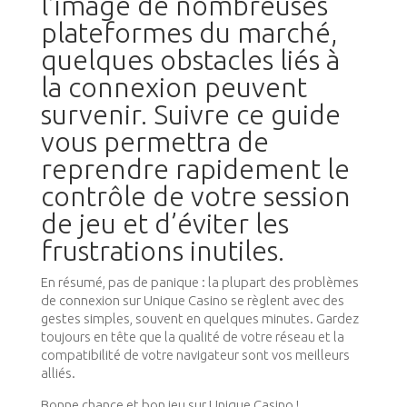
l’image de nombreuses
plateformes du marché,
quelques obstacles liés à
la connexion peuvent
survenir. Suivre ce guide
vous permettra de
reprendre rapidement le
contrôle de votre session
de jeu et d’éviter les
frustrations inutiles.
En résumé, pas de panique : la plupart des problèmes
de connexion sur Unique Casino se règlent avec des
gestes simples, souvent en quelques minutes. Gardez
toujours en tête que la qualité de votre réseau et la
compatibilité de votre navigateur sont vos meilleurs
alliés.
Bonne chance et bon jeu sur Unique Casino !