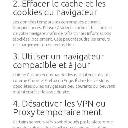
2. Effacer le cache et les
cookies du navigateur
Les données temporaires corrompues peuvent
bloquer l’accès. Pensez à vider le cache et les cookies
de votre navigateur afin de rafraîchir les informations
stockées localement. Cela peut résoudre les erreurs
de chargement ou de redirection.
3. Utiliser un navigateur
compatible et à jour
Unique Casino recommande des navigateurs récents
comme Chrome, Firefox ou Edge. Évitez les versions
obsolètes ou les navigateurs peu courants qui peuvent
mal interpréter le code du site.
4. Désactiver les VPN ou
Proxy temporairement
Certains serveurs VPN sont bloqués par la plateforme
pour des raisons de sécurité ou de géolocalisation.