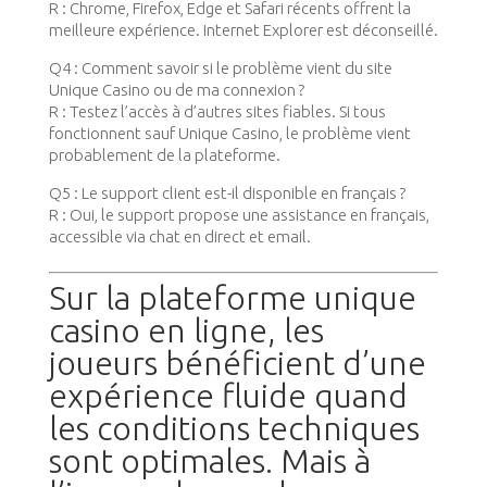
R : Chrome, Firefox, Edge et Safari récents offrent la
meilleure expérience. Internet Explorer est déconseillé.
Q4 : Comment savoir si le problème vient du site
Unique Casino ou de ma connexion ?
R : Testez l’accès à d’autres sites fiables. Si tous
fonctionnent sauf Unique Casino, le problème vient
probablement de la plateforme.
Q5 : Le support client est-il disponible en français ?
R : Oui, le support propose une assistance en français,
accessible via chat en direct et email.
Sur la plateforme unique
casino en ligne, les
joueurs bénéficient d’une
expérience fluide quand
les conditions techniques
sont optimales. Mais à