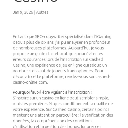
|
Autres
Jan 9, 2026
En tant que SEO-copywriter spécialisé dans l’iGaming
depuis plus de dix ans, j’ai pu analyser en profondeur
de nombreuses plateformes. Aujourd’hui, je vous
propose un guide clair et pratique pour éviter les
erreurs courantes lors de l’inscription sur Cashed
Casino, une expérience de jeu en ligne qui séduit un
nombre croissant de joueurs francophones. Pour
découvrir cette plateforme, rendez-vous sur
cashed-
casino-online.com
.
Pourquoi faut-il être vigilant à l’inscription ?
S’inscrire sur un casino en ligne peut sembler simple,
mais les premières étapes conditionnent la qualité de
votre expérience. Sur Cashed Casino, certains points
méritent une attention particulière : la vérification des
données, la compréhension des conditions
d’utilisation et la gestion des bonus. Ignorer ces