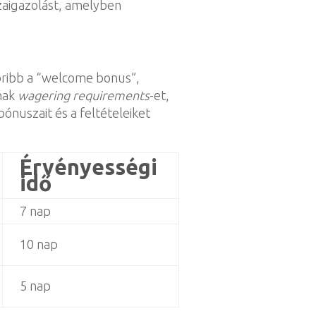
zaigazolást, amelyben
oribb a “welcome bonus”,
znak
wagering requirements
-et,
nuszait és a feltételeiket
Érvényességi
idő
7 nap
10 nap
5 nap