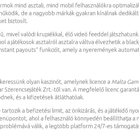
rmok mind asztali, mind mobil felhasználókra optimalizá
űködik, de a nagyobb márkák gyakran kínálnak dedikált 
et biztosít.
ű, mivel valódi krupiékkal, élő videó feeddel játszhatu
ol a játékosok asztalról asztalra váltva élvezhetik a blac
nstant payouts” funkciót, amely a nyeremények automatiku
keressünk olyan kaszinót, amelynek licence a
Malta Gami
r Szerencsejáték Zrt.-től van. A megfelelő licenc garantá
nek, és a kifizetések átláthatóak.
 tartozik a befizetési limit, az önkizárás, és a játékidő 
nüpontot, ahol a felhasználó könnyedén beállíthatja a nap
ék problémává válik, a legtöbb platform 24/7‑es támogatás