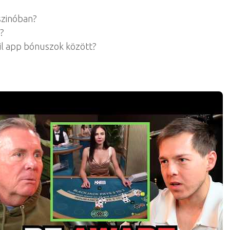
aszinóban?
i?
il app bónuszok között?