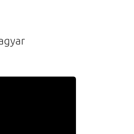
agyar