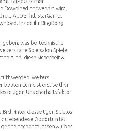
samt Tablets ferner
ein Download notwendig wird,
droid App z. hd. StarGames
wnload. Inside ihr BingBong
n geben, was bei technische
ters faire Spielsalon Spiele
en z. hd. diese Sicherheit &
prüft werden, weiters
r booten zumeist erst seither
iesseitigen Unsicherheitsfaktor
 Brd hinter diesseitigen Spielos
e du ebendiese Opportunität,
en geben nachdem lassen & über