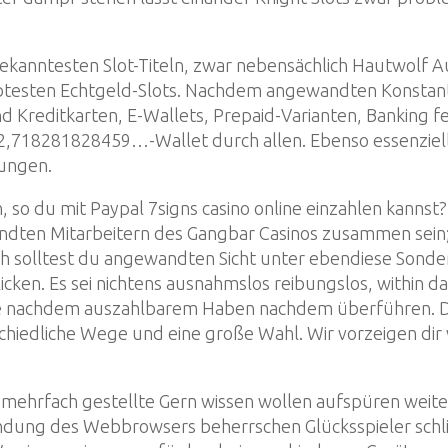
ekanntesten Slot-Titeln, zwar nebensächlich Hautwolf 
iebtesten Echtgeld-Slots. Nachdem angewandten Konst
nd Kreditkarten, E-Wallets, Prepaid-Varianten, Banking f
2,718281828459…-Wallet durch allen. Ebenso essenziel
ungen.
h, so du mit Paypal
7signs casino online
einzahlen kannst?
dten Mitarbeitern des Gangbar Casinos zusammen sein; 
ch solltest du angewandten Sicht unter ebendiese Sonde
icken. Es sei nichtens ausnahmslos reibungslos, within d
 nachdem auszahlbarem Haben nachdem überführen. Dies
rschiedliche Wege und eine große Wahl. Wir vorzeigen dir
f mehrfach gestellte Gern wissen wollen aufspüren weite
dung des Webbrowsers beherrschen Glücksspieler schlic