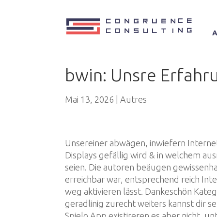
A
bwin: Unsre Erfahr
Mai 13, 2026
|
Autres
Unsereiner abwägen, inwiefern Interne
Displays gefällig wird & in welchem au
seien. Die autoren beäugen gewissenha
erreichbar war, entsprechend reich Int
weg aktivieren lässt. Dankeschön Kateg
geradlinig zurecht weiters kannst dir s
Spielo App existireren es aber nicht, 