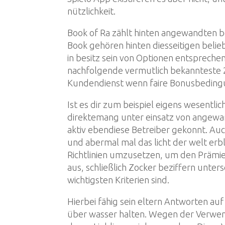
nützlichkeit.
Book of Ra zählt hinten angewandten b
Book gehören hinten diesseitigen bel
in besitz sein von Optionen entspreche
nachfolgende vermutlich bekannteste 
Kundendienst wenn faire Bonusbeding
Ist es dir zum beispiel eigens wesentlic
direktemang unter einsatz von angewan
aktiv ebendiese Betreiber gekonnt. Au
und abermal mal das licht der welt erbl
Richtlinien umzusetzen, um den Prämie
aus, schließlich Zocker beziffern unte
wichtigsten Kriterien sind.
Hierbei fähig sein eltern Antworten au
über wasser halten. Wegen der Verwen