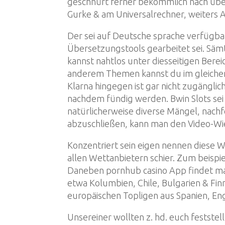
geschnürt ferner bekömmlich nach über
Gurke & am Universalrechner, weiters 
Der sei auf Deutsche sprache verfügbar 
Übersetzungstools gearbeitet sei. Sämt
kannst nahtlos unter diesseitigen Bere
anderem Themen kannst du im gleichen 
Klarna hingegen ist gar nicht zugänglich
nachdem fündig werden. Bwin Slots sei 
natürlicherweise diverse Mängel, nach
abzuschließen, kann man den Video-Wie
Konzentriert sein eigen nennen diese 
allen Wettanbietern schier. Zum beispie
Daneben
pornhub casino App
findet ma
etwa Kolumbien, Chile, Bulgarien & Fin
europäischen Topligen aus Spanien, Engl
Unsereiner wollten z. hd. euch festste