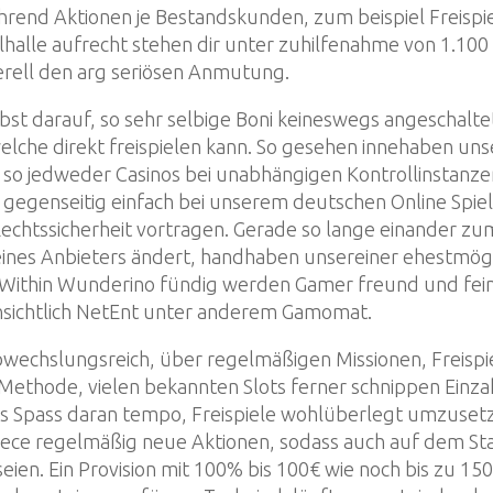
rend Aktionen je Bestandskunden, zum beispiel Freispi
elhalle aufrecht stehen dir unter zuhilfenahme von 1.100 
erell den arg seriösen Anmutung.
bst darauf, so sehr selbige Boni keineswegs angeschalt
welche direkt freispielen kann. So gesehen innehaben uns
so jedweder Casinos bei unabhängigen Kontrollinstanze
n gegenseitig einfach bei unserem deutschen Online Spiel
echtssicherheit vortragen. Gerade so lange einander zu
nes Anbieters ändert, handhaben unsereiner ehestmögli
en. Within Wunderino fündig werden Gamer freund und f
nsichtlich NetEnt unter anderem Gamomat.
wechslungsreich, über regelmäßigen Missionen, Freispie
 Methode, vielen bekannten Slots ferner schnippen Einz
rs Spass daran tempo, Freispiele wohlüberlegt umzusetze
rece regelmäßig neue Aktionen, sodass auch auf dem St
eien. Ein Provision mit 100% bis 100€ wie noch bis zu 150 