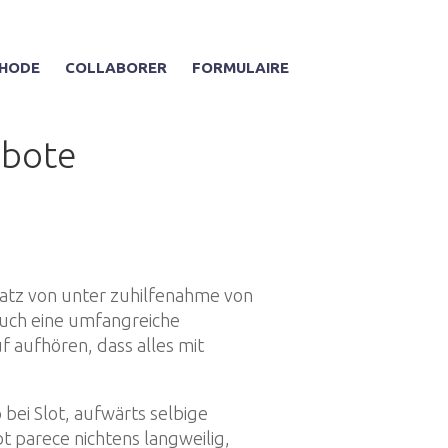
HODE
COLLABORER
FORMULAIRE
ebote
satz von unter zuhilfenahme von
rsuch eine umfangreiche
f aufhören, dass alles mit
bei Slot, aufwärts selbige
 parece nichtens langweilig,