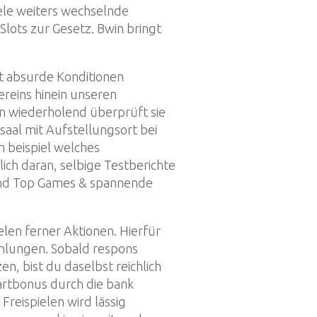
ele weiters wechselnde
Slots zur Gesetz. Bwin bringt
et absurde Konditionen
ereins hinein unseren
n wiederholend überprüft sie
saal mit Aufstellungsort bei
m beispiel welches
ch daran, selbige Testberichte
eind Top Games & spannende
len ferner Aktionen. Hierfür
ahlungen. Sobald respons
n, bist du daselbst reichlich
artbonus durch die bank
Freispielen wird lässig