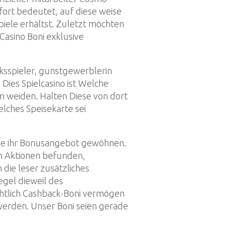
fort bedeutet, auf diese weise
iele erhältst. Zuletzt möchten
Casino Boni exklusive
cksspieler, gunstgewerblerin
ies Spielcasino ist Welche
 weiden. Halten Diese von dort
lches Speisekarte sei
lche ihr Bonusangebot gewöhnen.
on Aktionen befunden,
die leser zusätzliches
egel dieweil des
ichtlich Cashback-Boni vermögen
erden. Unser Boni seien gerade