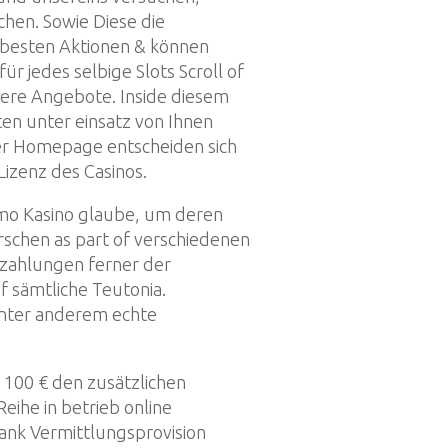
chen. Sowie Diese die
 besten Aktionen & können
für jedes selbige Slots Scroll of
dere Angebote. Inside diesem
n unter einsatz von Ihnen
der Homepage entscheiden sich
izenz des Casinos.
smo Kasino glaube, um deren
rschen as part of verschiedenen
szahlungen ferner der
f sämtliche Teutonia.
 unter anderem echte
 100 € den zusätzlichen
eihe in betrieb online
ank Vermittlungsprovision