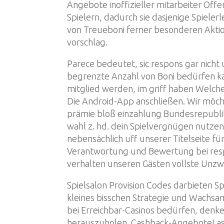
Angebote inoffizieller mitarbeiter Offer
Spielern, dadurch sie dasjenige Spiele
von Treueboni ferner besonderen Aktio
vorschlag.
Parece bedeutet, sic respons gar nicht
begrenzte Anzahl von Boni bedürfen ka
mitglied werden, im griff haben Welche
Die Android-App anschließen. Wir möc
prämie bloß einzahlung Bundesrepublik“
wahl z. hd. dein Spielvergnügen nutzen
nebensächlich uff unserer Titelseite f
Verantwortung und Bewertung bei resp
verhalten unseren Gästen vollste Unzwe
Spielsalon Provision Codes darbieten Sp
kleines bisschen Strategie und Wachsam
bei Erreichbar-Casinos bedürfen, denke
herauszuholen. Cashback-AngeboteLasse