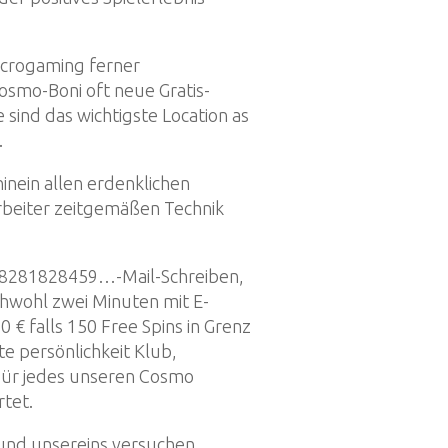
icrogaming ferner
smo-Boni oft neue Gratis-
ind das wichtigste Location as
.
inein allen erdenklichen
arbeiter zeitgemäßen Technik
,718281828459…-Mail-Schreiben,
chwohl zwei Minuten mit E-
 € falls 150 Free Spins in Grenz
te persönlichkeit Klub,
 Für jedes unseren Cosmo
rtet.
, und unsereins versuchen,