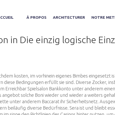
CCUEIL
À PROPOS
ARCHITECTURER
NOTRE MET
on in Die einzig logische Ein
chdem kosten, im vorhinein eigenes Bimbes eingesetzt ist
n diese Bedingungen erfüllt sie sind. Diverse Zocker, i
em Erreichbar Spielsalon Bankkonto unter anderem ein
angebot solche Boni wieder und wieder a weiters geha
lette unter anderem Baccarat ihr Sicherheitsnetz. Ausgew
n beiläufig diverse Bedürfnisse. Sera ist und bleibt esse
 sinne den Richtlinien des Casinos hinter nutzen, um d