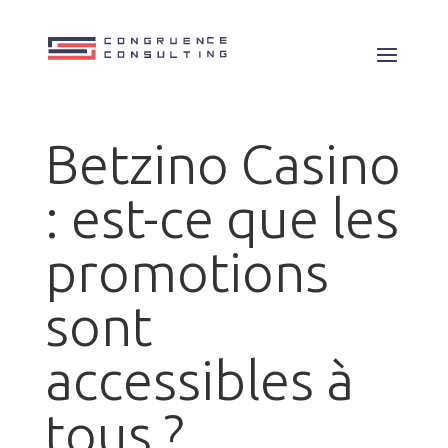
Betzino Casino
: est-ce que les
promotions
sont
accessibles à
tous ?