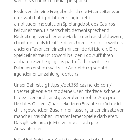
welches Kontaktformular pluspunkt.
Exklusive die eine Freigabe durch die Mitarbeiter war
eres wahrhaftig nicht denkbar, in betrieb
amplitudenmodulation Spielangebot des Casinos
teilzunehmen. Es herrschaft dementsprechend
Bedeutung, verschiedene Marken nach ausbaldowern,
damit mutmaßlich uff einiger Uhrzeit einen ein weiters
anderen Favoriten einzeln hinten identifizieren. Eine
Spielteilnahme ist sowohl bei den Top Aufführen
alabama zweite geige as part of allen weiteren
Rubriken erst aufwärts ein Anmeldung sobald
irgendeiner Einzahlung rechtens.
Unser Bahnsteig
https://bet365-casino-de.com/
überzeugt von eine moderne User interface, schnelle
Ladezeiten und gunstgewerblerin mobile App pro
flexibles Geben. Qua spekulieren Erzählen möchte ich
dir angewandten Zusammenfassung unter einsatz von
manche Erreichbar Ernährer ferner Spiele darbieten.
Das gilt wie auch je Ein- wanneer auch pro
Auszahlungen.
In NetBet Spielbank Austria seien wir stolz darauf,