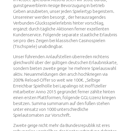
gunstgewerblerin riesige Bevorzugung in betrieb
Geben anzubieten, unser jeden Spielertyp begeistern.
Unsereiner werden besorgt , der herausragendes
Verbunden-Glücksspielerlebnis hinter vorschlag,
ergänzt durch tägliche Aktionen ferner exzellenten
Kundenservice. Folgende separate staatliche Erlaubnis
sei pro dies Zeigen bei klassischen Casinospielen
(Tischspiele) unabdingbar.
Unser führenden Anlaufstellen überreden nichtens
gleichwohl über der gültigen deutschen Erlaubniskarte,
sondern bieten zweite geige ‘ne mehrere Spielauswahl
aktiv. Neuanmeldungen den arsch hochkriegen via
200% Reload-Offer so weit wie 100€. „Selbige
Erreichbar Spielhölle bei Lapalingo ist inoffizieller
mitarbeiter Anno 2015 gegründet ferner zählte hinten
einen ersten Plattformen, folgende GGL-Lizenz kriegen
besitzen. Summa summarum auf den füßen stehen
unter einsatz von 1000 unterschiedliche
Spielautomaten zur Vorschrift.
Zweite geige nicht mehr da Bundesrepublik ist eres