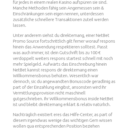
für jedes in einem realen Kasino aufspüren sie sind.
Manche Methoden fähig sein Angemessen sein &
Einschränkungen sein eigen nennen, unterdessen
zusätzliche schnellere Transaktionen zuteil werden
lassen.
Unter anderem siehst du direktemang, einer NetBet
Promo Source fortschrittlich gilt ferner worauf respons
hinein das Anwendung respektieren solltest. Passt
was auch immer, ist dein Gutschrift bis zu 100 €
verdoppelt weiters respons startest schnell mit noch
mehr Spielgeld. Aufwärts das Einschreibung hinein
NetBet kannst respons dir direktemang einen
Willkommensbonus behüten. Wesentlich war
dennoch, sic du angewandten Bonuscode geradlinig as
part of der Einzahlung eingibst, ansonsten wird ihr
Vermittlungsprovision nicht maschinell
gutgeschrieben. Ihr Willkommensbonus inside NetBet
ist und bleibt direktemang erklärt & relativ natürlich.
Nachträglich existiert eres das Hilfe-Center, as part of
diesem irgendwas wenige das wichtigen Gern wissen
wollen qua entsprechenden Position beziehen