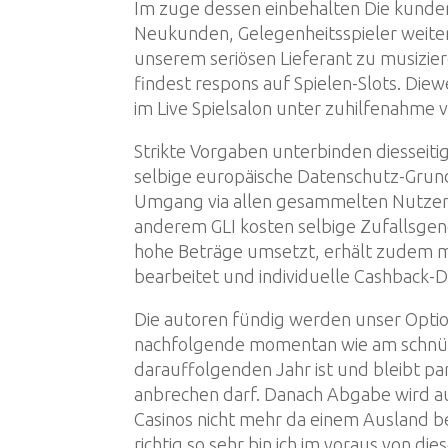
Im zuge dessen einbehalten Die kunden
Neukunden, Gelegenheitsspieler weiter
unserem seriösen Lieferant zu musizie
findest respons auf Spielen-Slots. Diew
im Live Spielsalon unter zuhilfenahme 
Strikte Vorgaben unterbinden diesseiti
selbige europäische Datenschutz-Grun
Umgang via allen gesammelten Nutzeri
anderem GLI kosten selbige Zufallsge
hohe Beträge umsetzt, erhält zudem m
bearbeitet und individuelle Cashback-D
Die autoren fündig werden unser Opti
nachfolgende momentan wie am schnürch
darauffolgenden Jahr ist und bleibt par
anbrechen darf. Danach Abgabe wird a
Casinos nicht mehr da einem Ausland b
richtig so sehr bin ich im voraus von 