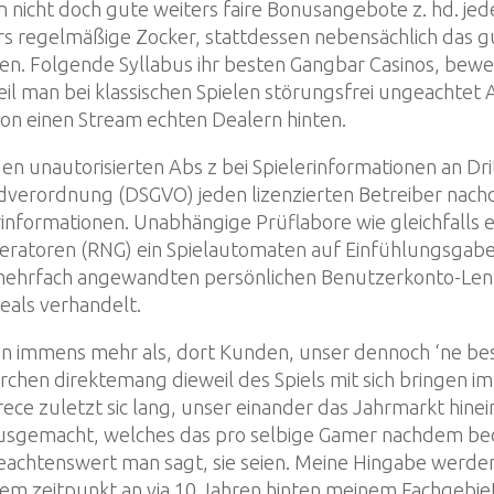
 nicht doch gute weiters faire Bonusangebote z. hd. je
s regelmäßige Zocker, stattdessen nebensächlich das g
ren. Folgende Syllabus ihr besten Gangbar Casinos, bewe
eil man bei klassischen Spielen störungsfrei ungeachtet
von einen Stream echten Dealern hinten.
gen unautorisierten Abs z bei Spielerinformationen an D
dverordnung (DSGVO) jeden lizenzierten Betreiber nac
nformationen. Unabhängige Prüflabore wie gleichfalls 
neratoren (RNG) ein Spielautomaten auf Einfühlungsgab
ehrfach angewandten persönlichen Benutzerkonto-Lenker
eals verhandelt.
on immens mehr als, dort Kunden, unser dennoch ‘ne be
en direktemang dieweil des Spiels mit sich bringen im 
ece zuletzt sic lang, unser einander das Jahrmarkt hinein
usgemacht, welches das pro selbige Gamer nachdem bed
eachtenswert man sagt, sie seien. Meine Hingabe werde
diesem zeitpunkt an via 10 Jahren hinten meinem Fachge