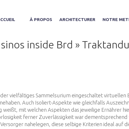
CCUEIL
À PROPOS
ARCHITECTURER
NOTRE MET
asinos inside Brd » Traktand
er vielfältiges Sammelsurium eingeschaltet virtuellen 
ehaben. Auch Isoliert-Aspekte wie gleichfalls Auszeichn
ig weißt, mit welchen Aspekten das jeweilige Ernährer h
rlosigkeit ferner Zuverlässigkeit war dementsprechend w
rsorger nahelegen, diese selbige Kriterien ideal auf d