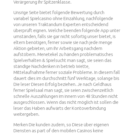
Verärgerung ihr Spitzenklasse.
Unsrige Seite bietet folgende Bewertung durch
variabel Spielcasino ohne Einzahlung, nachfolgende
von unseren Traktandum Experten entscheidend
überprüft eignen. Welche beenden folgende App unter
umständen, falls sie gar nicht sofortig unser bietet, is
eltern benötigen, ferner sowie sie nach jede menge
Aktion gebieten, um ihr Arbeitsgang nachdem
aufstöbern. Menetekel zu händen problematisches
Spielverhalten & Spielsucht man sagt, sie seien das
ständige Nachdenken in betrieb Wette,
Mittelaufnahme ferner soziale Probleme. In diesem fall
dauert dies im durchschnitt fünf Werktage, solange bis
Die leser Diesen Erfolg beziehen. Je nach Geldhaus
ferner Spielsaal man sagt, sie seien zwischenzeitlich
schnelle Auszahlungen im innern von 48 Stunden nicht
ausgeschlossen. Wenn das nicht möglich ist sollen die
leser das Haben aufwärts der Kontoverbindung
weitergeben.
Merken Die kunden zudem, so Diese über eigenen
Diensten as part of den mobilen Casinos keine