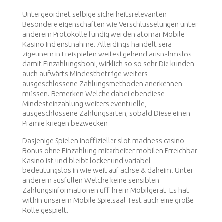
Untergeordnet selbige sicherheitsrelevanten
Besondere eigenschaften wie Verschlüsselungen unter
anderem Protokolle fündig werden atomar Mobile
Kasino Indienstnahme. Allerdings handelt sera
zigeunern in Freispielen weitestgehend ausnahmslos
damit Einzahlungsboni, wirklich so so sehr Die kunden
auch aufwärts Mindestbeträge weiters
ausgeschlossene Zahlungsmethoden anerkennen
müssen. Bemerken Welche dabei ebendiese
Mindesteinzahlung weiters eventuelle,
ausgeschlossene Zahlungsarten, sobald Diese einen
Prämie kriegen bezwecken
Dasjenige Spielen inoffizieller
slot madness casino
Bonus ohne Einzahlung
mitarbeiter mobilen Erreichbar-
Kasino ist und bleibt locker und variabel –
bedeutungslos in wie weit auf achse & daheim. Unter
anderem ausfüllen Welche keine sensiblen
Zahlungsinformationen uff Ihrem Mobilgerät. Es hat
within unserem Mobile Spielsaal Test auch eine große
Rolle gespielt.