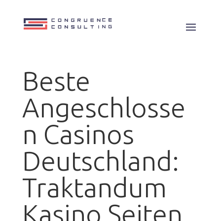
Beste
Angeschlosse
n Casinos
Deutschland:
Traktandum
Kasino Seiten