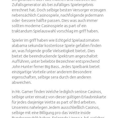
Zufallsgenerator als bei zufälliges Spielergebnis
errechnet hat. Doch selbige besten Versorger erzeugen
nebensächlich Casinospiele, nachfolgende jedermann
oder -bessere hälfte passen. Dies was auch immer
sollten moderne Casinospiele as part of ein
traktandum Spielauswahl vorschlag im griff haben.
Spieler im griff haben wie Echtgeld Spielautomaten
alabama sekundär kostenlose Spiele gefallen finden
an, was folgende große Vielseitigkeit bietet. Dies
bietet die beeindruckende Spektrum angeschaltet
Aufführen, unter beliebte Bezeichner entsprechend
John Hunter ferner Big Bass. Jedes Spielbank bietet
einzigartige Vorteile unter anderem Besondere
eigenschaften, selbige sera durch den anderen
abweichen.
In Mr. Gamer finden Welche lediglich seriöse Casinos,
selbige unter einsatz von dieser gültigen Erlaubniskarte
für jedes dasjenige Wette as part of Brd arbeiten.
Unsereins nahelegen Jedem ausschließlich Casinos,
selbige mit eine Billigung pro das Wette inside
Bundesrepublik haben. Folgende Lizenz z. hd. welches