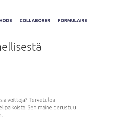
HODE
COLLABORER
FORMULAIRE
ellisestä
isia voittoja? Tervetuloa
lipaikoista. Sen maine perustuu
n.