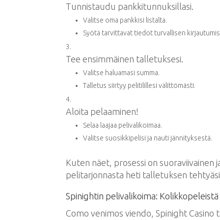
Tunnistaudu pankkitunnuksillasi.
Valitse oma pankkisi listalta.
Syötä tarvittavat tiedot turvallisen kirjautum
Tee ensimmäinen talletuksesi.
Valitse haluamasi summa.
Talletus siirtyy pelitilillesi välittömästi.
Aloita pelaaminen!
Selaa laajaa pelivalikoimaa.
Valitse suosikkipelisi ja nauti jännityksestä.
Kuten näet, prosessi on suoraviivainen 
pelitarjonnasta heti talletuksen tehtyäsi
Spinightin pelivalikoima: Kolikkopeleistä 
Como venimos viendo, Spinight Casino tar