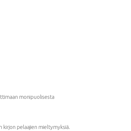
auttimaan monipuolisesta
 kirjon pelaajien mieltymyksiä.