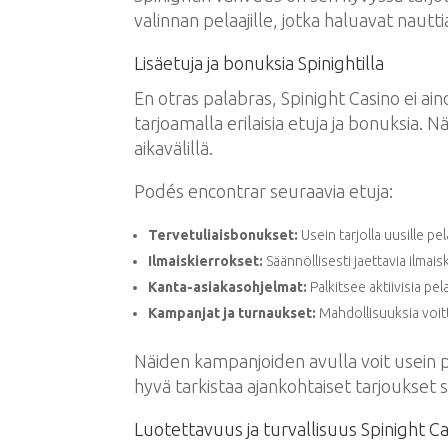
valinnan pelaajille, jotka haluavat nautti
Lisäetuja ja bonuksia Spinightilla
En otras palabras, Spinight Casino ei ai
tarjoamalla erilaisia etuja ja bonuksia.
aikavälillä.
Podés encontrar seuraavia etuja:
Tervetuliaisbonukset:
Usein tarjolla uusille pe
Ilmaiskierrokset:
Säännöllisesti jaettavia ilmais
Kanta-asiakasohjelmat:
Palkitsee aktiivisia pelaa
Kampanjat ja turnaukset:
Mahdollisuuksia voitt
Näiden kampanjoiden avulla voit usein p
hyvä tarkistaa ajankohtaiset tarjoukset s
Luotettavuus ja turvallisuus Spinight Ca