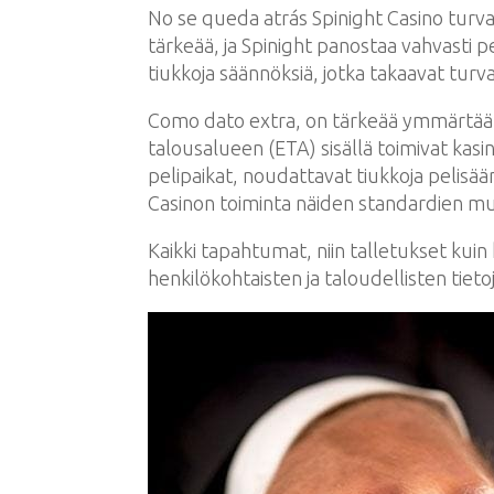
No se queda atrás Spinight Casino turva
tärkeää, ja Spinight panostaa vahvasti pe
tiukkoja säännöksiä, jotka takaavat turva
Como dato extra, on tärkeää ymmärtää, e
talousalueen (ETA) sisällä toimivat kas
pelipaikat, noudattavat tiukkoja pelisää
Casinon toiminta näiden standardien mu
Kaikki tapahtumat, niin talletukset kuin 
henkilökohtaisten ja taloudellisten tieto