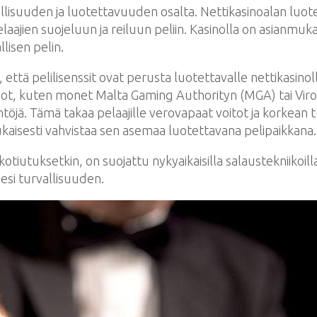
llisuuden ja luotettavuuden osalta. Nettikasinoalan luot
laajien suojeluun ja reiluun peliin. Kasinolla on asianmuka
llisen pelin.
ttä pelilisenssit ovat perusta luotettavalle nettikasinol
inot, kuten monet Malta Gaming Authorityn (MGA) tai Viro
ntöjä. Tämä takaa pelaajille verovapaat voitot ja korkean 
kaisesti vahvistaa sen asemaa luotettavana pelipaikkana.
kotiutuksetkin, on suojattu nykyaikaisilla salaustekniikoil
jesi turvallisuuden.