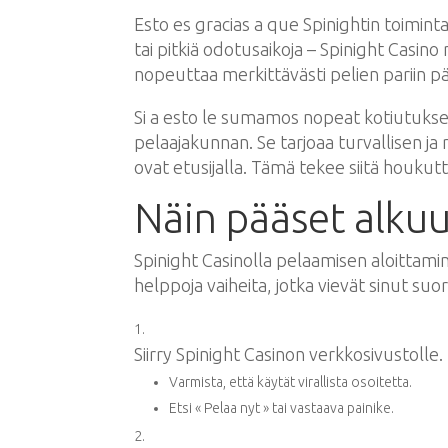
Esto es gracias a que Spinightin toimin
tai pitkiä odotusaikoja – Spinight Casin
nopeuttaa merkittävästi pelien pariin pä
Si a esto le sumamos nopeat kotiutukset
pelaajakunnan. Se tarjoaa turvallisen ja
ovat etusijalla. Tämä tekee siitä houkut
Näin pääset alkuu
Spinight Casinolla pelaamisen aloittamin
helppoja vaiheita, jotka vievät sinut suor
Siirry Spinight Casinon verkkosivustolle.
Varmista, että käytät virallista osoitetta.
Etsi « Pelaa nyt » tai vastaava painike.