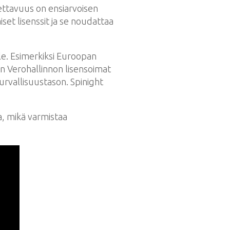
ettavuus on ensiarvoisen
iset lisenssit ja se noudattaa
le. Esimerkiksi Euroopan
n Verohallinnon lisensoimat
turvallisuustason. Spinight
la, mikä varmistaa