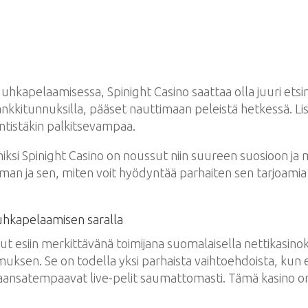
uhkapelaamisessa, Spinight Casino saattaa olla juuri etsim
nkkitunnuksilla, pääset nauttimaan peleistä hetkessä. Lis
ntistäkin palkitsevampaa.
si Spinight Casino on noussut niin suureen suosioon ja mit
man ja sen, miten voit hyödyntää parhaiten sen tarjoami
uhkapelaamisen saralla
 esiin merkittävänä toimijana suomalaisella nettikasinoke
muksen. Se on todella yksi parhaista vaihtoehdoista, kun e
aansatempaavat live-pelit saumattomasti. Tämä kasino on 