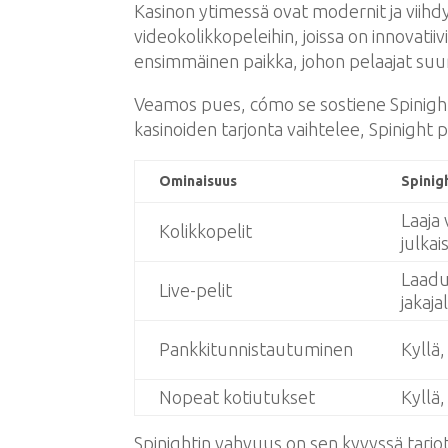
Kasinon ytimessä ovat modernit ja viihdy
videokolikkopeleihin, joissa on innovat
ensimmäinen paikka, johon pelaajat suu
Veamos pues, cómo se sostiene Spinight 
kasinoiden tarjonta vaihtelee, Spinight 
Ominaisuus
Spinig
Laaja 
Kolikkopelit
julkai
Laadu
Live-pelit
jakaja
Pankkitunnistautuminen
Kyllä
Nopeat kotiutukset
Kyllä
Spinightin vahvuus on sen kyvyssä tarj