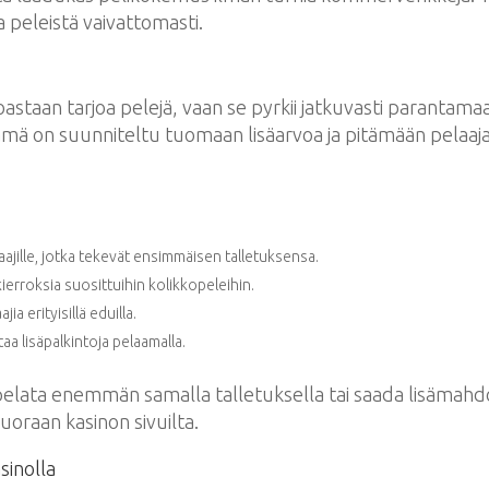
a peleistä vaivattomasti.
noastaan tarjoa pelejä, vaan se pyrkii jatkuvasti paranta
 Nämä on suunniteltu tuomaan lisäarvoa ja pitämään pelaajat
laajille, jotka tekevät ensimmäisen talletuksensa.
kierroksia suosittuihin kolikkopeleihin.
jia erityisillä eduilla.
aa lisäpalkintoja pelaamalla.
elata enemmän samalla talletuksella tai saada lisämahdoll
uoraan kasinon sivuilta.
sinolla