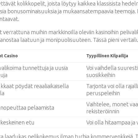
ttävät kolikkopelit, joista löytyy kaikkea klassisista hede
iivisia bonusominaisuuksia ja mukaansatempaavia teemoja.
ntaavat.
verrattuna muihin markkinoilla oleviin kasinoihin pelivali
panostaa laatuun ja monipuolisuuteen. Tässä pieni vertail
ht Casino
Tyypillinen Kilpailija
valikoima tunnettuja ja uusia
Voi vaihdella suuresti
suja
suosikkeihin
kkaat pöydät reaaliaikaisella
Tarjonta voi olla raja
lla
peruspeleihin
Vaihtelee, monet vaa
, nopeuttaa pelaamista
rekisteröinnin
, keskeinen etu
Voi olla hitaampaa ja v
ota laadukas pelikokemus ilman turhia kommervenkkejä. T