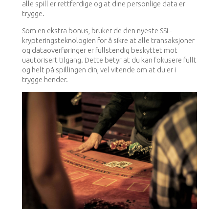
alle spill er rettferdige og at dine personlige data er
trygge.
Som en ekstra bonus, bruker de den nyeste SSL-
krypteringsteknologien for å sikre at alle transaksjoner
og dataoverføringer er fullstendig beskyttet mot
uautorisert tilgang. Dette betyr at du kan fokusere fullt
og helt på spillingen din, vel vitende om at du er i
trygge hender.