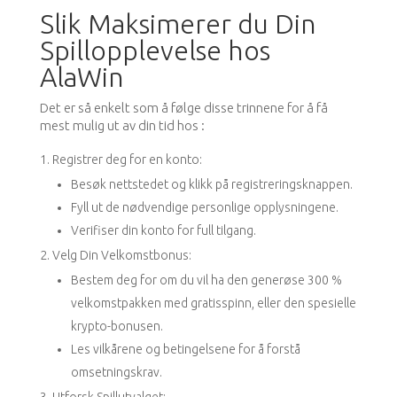
Slik Maksimerer du Din
Spillopplevelse hos
AlaWin
Det er så enkelt som å følge disse trinnene for å få
mest mulig ut av din tid hos :
Registrer deg for en konto:
Besøk nettstedet og klikk på registreringsknappen.
Fyll ut de nødvendige personlige opplysningene.
Verifiser din konto for full tilgang.
Velg Din Velkomstbonus:
Bestem deg for om du vil ha den generøse 300 %
velkomstpakken med gratisspinn, eller den spesielle
krypto-bonusen.
Les vilkårene og betingelsene for å forstå
omsetningskrav.
Utforsk Spillutvalget: