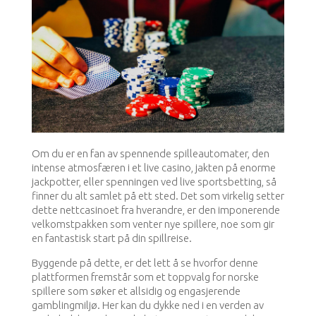
Om du er en fan av spennende spilleautomater, den
intense atmosfæren i et live casino, jakten på enorme
jackpotter, eller spenningen ved live sportsbetting, så
finner du alt samlet på ett sted. Det som virkelig setter
dette nettcasinoet fra hverandre, er den imponerende
velkomstpakken som venter nye spillere, noe som gir
en fantastisk start på din spillreise.
Byggende på dette, er det lett å se hvorfor denne
plattformen fremstår som et toppvalg for norske
spillere som søker et allsidig og engasjerende
gamblingmiljø. Her kan du dykke ned i en verden av