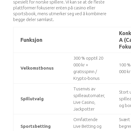
spesielt for norske spillere. Vi kan se at de fleste
plattformer fokuserer enten på casino eller
sportsbook, mens utmerker seg ved å kombinere
begge deler sømløst.
Konk
Funksjon
A (C
Foku
300 % opptil 20
000 kr +
100 % 
Velkomstbonus
gratisspinn /
000 kr
Krypto-bonus
Tusenvis av
Stort 
spilleautomater,
Spillutvalg
spill
Live Casino,
og bor
Jackpotter
Omfattende
Svært
Sportsbetting
Live Betting og
begren