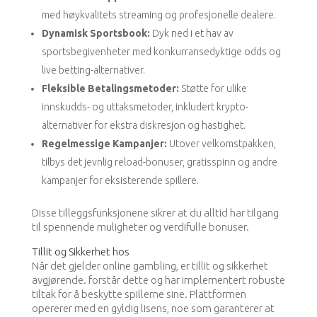
med høykvalitets streaming og profesjonelle dealere.
Dynamisk Sportsbook:
Dyk ned i et hav av
sportsbegivenheter med konkurransedyktige odds og
live betting-alternativer.
Fleksible Betalingsmetoder:
Støtte for ulike
innskudds- og uttaksmetoder, inkludert krypto-
alternativer for ekstra diskresjon og hastighet.
Regelmessige Kampanjer:
Utover velkomstpakken,
tilbys det jevnlig reload-bonuser, gratisspinn og andre
kampanjer for eksisterende spillere.
Disse tilleggsfunksjonene sikrer at du alltid har tilgang
til spennende muligheter og verdifulle bonuser.
Tillit og Sikkerhet hos
Når det gjelder online gambling, er tillit og sikkerhet
avgjørende. forstår dette og har implementert robuste
tiltak for å beskytte spillerne sine. Plattformen
opererer med en gyldig lisens, noe som garanterer at