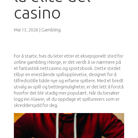
casino
|
Gambling
Mai 13, 2026
For å starte, hvis du leter etter et eksepsjonelt sted for
online gambling i Norge, er det verdt å se nærmere på
et fantastisk nettcasino og sportsbook. Dette stedet
tilbyr en enestående spillopplevelse, designet for å
tilfredsstille både nye og erfarne spillere. Med et bredt
utvalg av spill og bettingmuligheter, er det lett å forstå
hvorfor det blir stadig mer populært. Når du besøker
logg inn Alawin
, vil du oppdage et spillunivers som er
skreddersydd for deg.