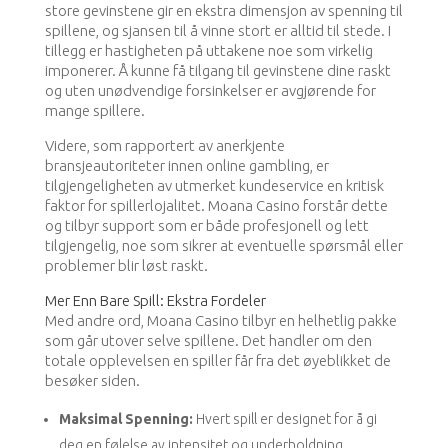
store gevinstene gir en ekstra dimensjon av spenning til
spillene, og sjansen til å vinne stort er alltid til stede. I
tillegg er hastigheten på uttakene noe som virkelig
imponerer. Å kunne få tilgang til gevinstene dine raskt
og uten unødvendige forsinkelser er avgjørende for
mange spillere.
Videre, som rapportert av anerkjente
bransjeautoriteter innen online gambling, er
tilgjengeligheten av utmerket kundeservice en kritisk
faktor for spillerlojalitet. Moana Casino forstår dette
og tilbyr support som er både profesjonell og lett
tilgjengelig, noe som sikrer at eventuelle spørsmål eller
problemer blir løst raskt.
Mer Enn Bare Spill: Ekstra Fordeler
Med andre ord, Moana Casino tilbyr en helhetlig pakke
som går utover selve spillene. Det handler om den
totale opplevelsen en spiller får fra det øyeblikket de
besøker siden.
Maksimal Spenning:
Hvert spill er designet for å gi
deg en følelse av intensitet og underholdning.