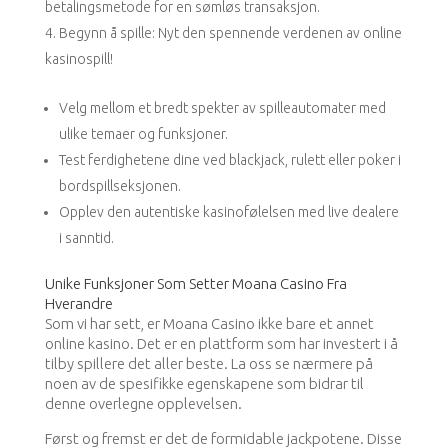
betalingsmetode for en sømløs transaksjon.
Begynn å spille: Nyt den spennende verdenen av online
kasinospill!
Velg mellom et bredt spekter av spilleautomater med
ulike temaer og funksjoner.
Test ferdighetene dine ved blackjack, rulett eller poker i
bordspillseksjonen.
Opplev den autentiske kasinofølelsen med live dealere
i sanntid.
Unike Funksjoner Som Setter Moana Casino Fra
Hverandre
Som vi har sett, er Moana Casino ikke bare et annet
online kasino. Det er en plattform som har investert i å
tilby spillere det aller beste. La oss se nærmere på
noen av de spesifikke egenskapene som bidrar til
denne overlegne opplevelsen.
Først og fremst er det de formidable jackpotene. Disse