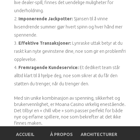
live dealer-spill, finnes det uendelige muligheter for
underholdning.
Imponerende Jackpotter:
Sjansen til å vinne
livsendrende summer gjør hvert spinn og hver hånd mer
spennende.
Effektive Transaksjoner:
Lynraske uttak betyr at du
raskt kan nyte gevinstene dine, noe som gir en problemfri
opplevelse.
Fremragende Kundeservice:
Et dedikert team står
alltid klart til å hjelpe deg, noe som sikrer at du får den
støtten du trenger, når du trenger den.
Med sin unike kombinasjon av spenning, sikkerhet og
brukervennlighet, er Moana Casino virkelig enestående.
Det tilbyr en « chill vibe » som passer perfekt for både
nye og erfarne spillere, noe som bekrefter at det ikke
finnes maken.
ACCUEIL
À PROPOS
ARCHITECTURER