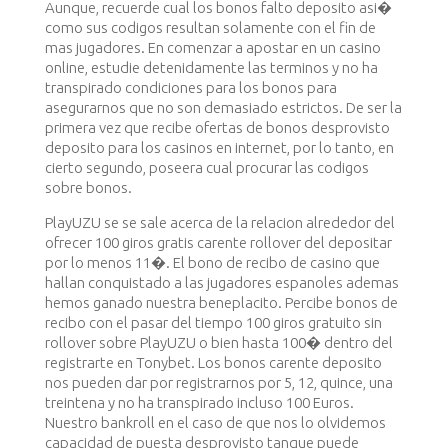
Aunque, recuerde cual los bonos falto deposito asi�
como sus codigos resultan solamente con el fin de
mas jugadores. En comenzar a apostar en un casino
online, estudie detenidamente las terminos y no ha
transpirado condiciones para los bonos para
asegurarnos que no son demasiado estrictos. De ser la
primera vez que recibe ofertas de bonos desprovisto
deposito para los casinos en internet, por lo tanto, en
cierto segundo, poseera cual procurar las codigos
sobre bonos.
PlayUZU se se sale acerca de la relacion alrededor del
ofrecer 100 giros gratis carente rollover del depositar
por lo menos 11�. El bono de recibo de casino que
hallan conquistado a las jugadores espanoles ademas
hemos ganado nuestra beneplacito. Percibe bonos de
recibo con el pasar del tiempo 100 giros gratuito sin
rollover sobre PlayUZU o bien hasta 100� dentro del
registrarte en Tonybet. Los bonos carente deposito
nos pueden dar por registrarnos por 5, 12, quince, una
treintena y no ha transpirado incluso 100 Euros.
Nuestro bankroll en el caso de que nos lo olvidemos
capacidad de puesta desprovisto tanque puede